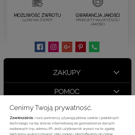
MOŻLIWOŚĆ ZWROTU
GWARANCJA JAKOŚCI
14 DNI NA ZWROT
PRODUKTY NAJWYŻSZEJ
JAKOŚCI
ZAKUPY
POMOC
Cenimy Twoją prywatność.
MOJE KONTO
Zawieszalnia
i nasi partnerzy używają plików cookie i podobnych
technologii na tej stronie internetowej do gromadzenia danych
INFORMACJE
osobowych (np. adresu IP). Jeśli użytkownik wyrazi na to zgodę,
będziemy wykorzystywać pliki cookie i identyfikatory do celów