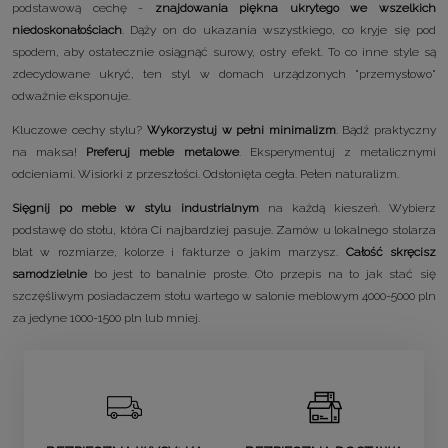
podstawową cechę -
znajdowania piękna ukrytego we wszelkich
niedoskonałościach
. Dąży on do ukazania wszystkiego, co kryje się pod
spodem, aby ostatecznie osiągnąć surowy, ostry efekt. To co inne style są
zdecydowane ukryć, ten styl w domach urządzonych "przemysłowo"
odważnie eksponuje.
Kluczowe cechy stylu?
Wykorzystuj w pełni minimalizm
. Bądź praktyczny
na maksa!
Preferuj meble metalowe
. Eksperymentuj z metalicznymi
odcieniami. Wisiorki z przeszłości. Odsłonięta cegła. Pełen naturalizm.
Sięgnij po meble w stylu industrialnym
na każdą kieszeń. Wybierz
podstawę do stołu, która Ci najbardziej pasuje. Zamów u lokalnego stolarza
blat w rozmiarze, kolorze i fakturze o jakim marzysz.
Całość skręcisz
samodzielnie
bo jest to banalnie proste. Oto przepis na to jak stać się
szczęśliwym posiadaczem stołu wartego w salonie meblowym 4000-5000 pln
za jedyne 1000-1500 pln lub mniej.