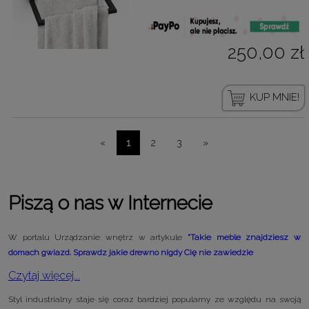
250,00 zł
KUP MNIE!
«
1
2
3
»
Piszą o nas w Internecie
W portalu Urządzanie wnętrz w artykule
"Takie meble znajdziesz w
domach gwiazd. Sprawdz jakie drewno nigdy Cię nie zawiedzie
Czytaj więcej...
Styl industrialny staje się coraz bardziej popularny ze względu na swoją