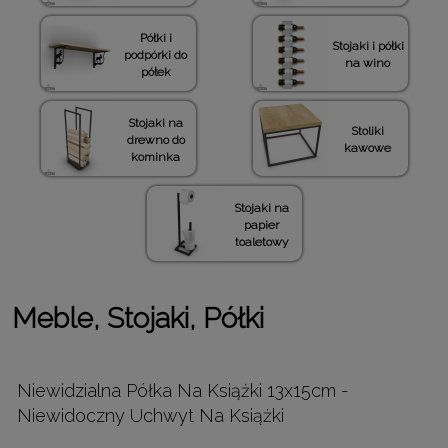
Półki i
Stojaki i półki
podpórki do
na wino
półek
Stojaki na
Stoliki
drewno do
kawowe
kominka
Stojaki na
papier
toaletowy
Meble, Stojaki, Półki
Niewidzialna Półka Na Książki 13x15cm -
Niewidoczny Uchwyt Na Książki