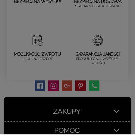
BEZPIECZNA WYSYŁKA
BEZPIECZNA DOSTAWA
STARANNIE ZAPAKOWANE
MOŻLIWOŚĆ ZWROTU
GWARANCJA JAKOŚCI
14 DNI NA ZWROT
PRODUKTY NAJWYŻSZEJ
JAKOŚCI
ZAKUPY
POMOC