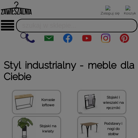
Zaloguj się
Koszyk
Styl industrialny - meble dla
Ciebie
Stojaki i
Konsole
wieszaki na
loftowe
ręczniki
Podstawy i
Stojaki na
nogi do
kwiaty
stołów