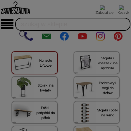
Zaloguj się
Koszyk
Stojaki i
Konsole
wieszaki na
loftowe
ręczniki
Podstawy i
Stojaki na
nogi do
kwiaty
stołów
Półki i
Stojaki i półki
podpórki do
na wino
półek