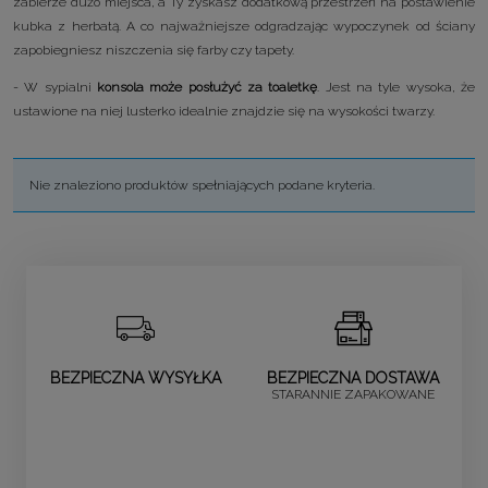
zabierze dużo miejsca, a Ty zyskasz dodatkową przestrzeń na postawienie
kubka z herbatą. A co najważniejsze odgradzając wypoczynek od ściany
zapobiegniesz niszczenia się farby czy tapety.
- W sypialni
konsola może posłużyć za toaletkę
. Jest na tyle wysoka, że
ustawione na niej lusterko idealnie znajdzie się na wysokości twarzy.
Nie znaleziono produktów spełniających podane kryteria.
BEZPIECZNA WYSYŁKA
BEZPIECZNA DOSTAWA
STARANNIE ZAPAKOWANE