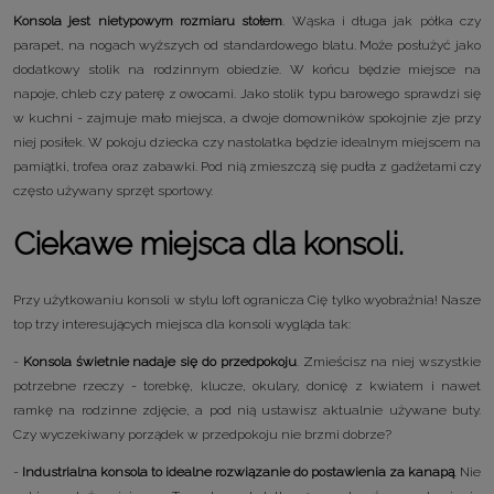
Konsola jest nietypowym rozmiaru stołem
. Wąska i długa jak półka czy
parapet, na nogach wyższych od standardowego blatu. Może posłużyć jako
dodatkowy stolik na rodzinnym obiedzie. W końcu będzie miejsce na
napoje, chleb czy paterę z owocami. Jako stolik typu barowego sprawdzi się
w kuchni - zajmuje mało miejsca, a dwoje domowników spokojnie zje przy
niej posiłek. W pokoju dziecka czy nastolatka będzie idealnym miejscem na
pamiątki, trofea oraz zabawki. Pod nią zmieszczą się pudła z gadżetami czy
często używany sprzęt sportowy.
Ciekawe miejsca dla konsoli.
Przy użytkowaniu konsoli w stylu loft ogranicza Cię tylko wyobraźnia! Nasze
top trzy interesujących miejsca dla konsoli wygląda tak:
-
Konsola świetnie nadaje się do przedpokoju
. Zmieścisz na niej wszystkie
potrzebne rzeczy - torebkę, klucze, okulary, donicę z kwiatem i nawet
ramkę na rodzinne zdjęcie, a pod nią ustawisz aktualnie używane buty.
Czy wyczekiwany porządek w przedpokoju nie brzmi dobrze?
-
Industrialna konsola to idealne rozwiązanie do postawienia za kanapą
. Nie