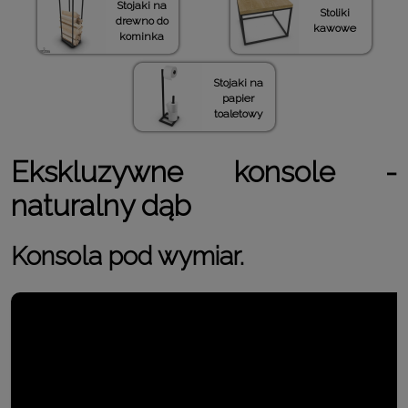
Stojaki na
Stoliki
drewno do
kawowe
kominka
Stojaki na
papier
toaletowy
Ekskluzywne konsole -
naturalny dąb
Konsola pod wymiar.