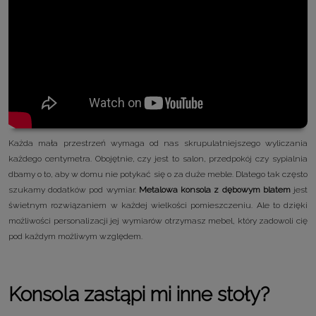
Każda mała przestrzeń wymaga od nas skrupulatniejszego wyliczania
każdego centymetra. Obojętnie, czy jest to salon, przedpokój czy sypialnia
dbamy o to, aby w domu nie potykać się o za duże meble. Dlatego tak często
szukamy dodatków pod wymiar.
Metalowa konsola z dębowym blatem
jest
świetnym rozwiązaniem w każdej wielkości pomieszczeniu. Ale to dzięki
możliwości personalizacji jej wymiarów otrzymasz mebel, który zadowoli cię
pod każdym możliwym względem.
Konsola zastąpi mi inne stoły?