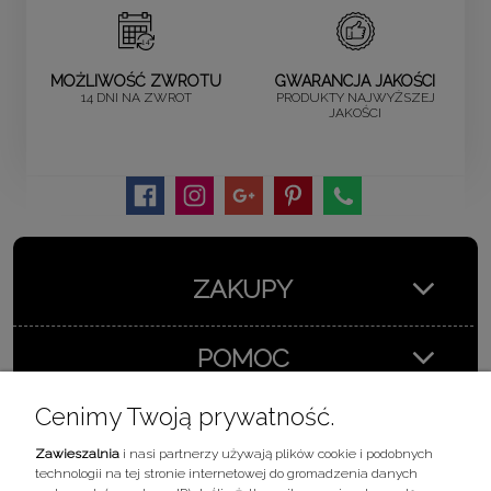
MOŻLIWOŚĆ ZWROTU
GWARANCJA JAKOŚCI
14 DNI NA ZWROT
PRODUKTY NAJWYŻSZEJ
JAKOŚCI
ZAKUPY
POMOC
Cenimy Twoją prywatność.
MOJE KONTO
Zawieszalnia
i nasi partnerzy używają plików cookie i podobnych
technologii na tej stronie internetowej do gromadzenia danych