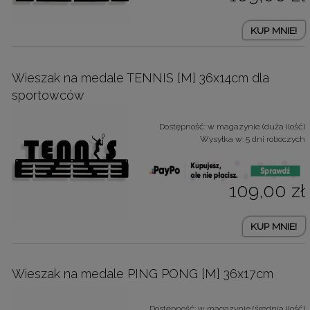
KUP MNIE!
Wieszak na medale TENNIS [M] 36x14cm dla
sportowców
Dostępność:
w magazynie (duża ilość)
Wysyłka w:
5 dni roboczych
109,00 zł
KUP MNIE!
Wieszak na medale PING PONG [M] 36x17cm
Dostępność:
w magazynie (średnia ilość)