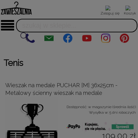
Zaloguj się
Koszyk
Tenis
Wieszak na medale PUCHAR [M] 36x25cm -
Metalowy ścienny wieszak na medale
Dostępność:
w magazynie (średnia ilość)
Wysyłka w:
5 dni roboczych
109,00 zł