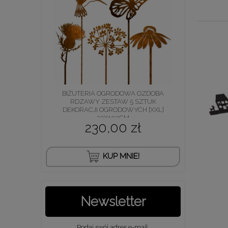
BIŻUTERIA OGRODOWA OZDOBA
RDZAWY ZESTAW 5 SZTUK
DEKORACJI OGRODOWYCH [XXL]
22X102CM
230,00 zł
KUP MNIE!
Newsletter
Podaj swój adres e-mail,