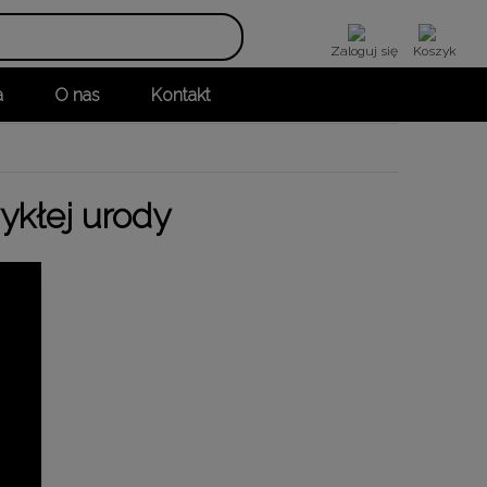
Zaloguj się
Koszyk
a
O nas
Kontakt
ykłej urody