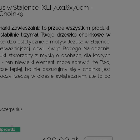
us w Stajence [XL] 70x16x70cm -
 Choinkę
arki Zawieszalnia to przede wszystkim produkt,
stabilnie trzymał Twoje drzewko choinkowe w
 bardzo estetycznie, a motyw Jezusa w Stajence,
ajważniejszej chwili świąt Bożego Narodzenia.
ukt stworzony z myślą o osobach, dla których
- ten niewielki element może sprawić, że Twój
e lepiej, bo nie oszukujmy się - choinka jest
w oczy rzeczą w okresie świątecznym, ale to co
yczerpaniu)
400,00 zł