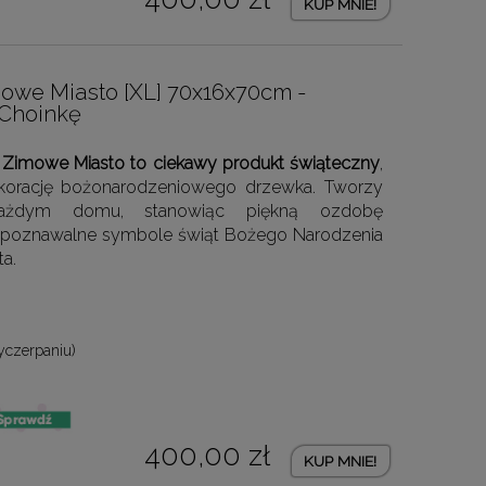
KUP MNIE!
owe Miasto [XL] 70x16x70cm -
 Choinkę
ę Zimowe Miasto to ciekawy produkt świąteczny
,
ekorację bożonarodzeniowego drzewka. Tworzy
ażdym domu, stanowiąc piękną ozdobę
zpoznawalne symbole świąt Bożego Narodzenia
ta.
yczerpaniu)
400,00 zł
KUP MNIE!