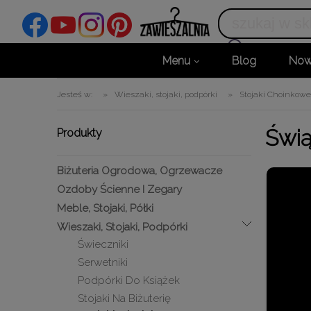
Menu
Blog
Now
Jesteś w:
»
Wieszaki, stojaki, podpórki
»
Stojaki Choinkow
Świą
Produkty
Biżuteria Ogrodowa, Ogrzewacze
Ozdoby Ścienne I Zegary
Meble, Stojaki, Półki
Wieszaki, Stojaki, Podpórki
Świeczniki
Serwetniki
Podpórki Do Książek
Stojaki Na Biżuterię