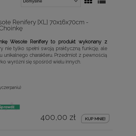
ołe Renifery [XL] 70x16x70cm -
 Choinkę
inkę Wesołe Renifery to produkt wykonany z
óry nie tylko spełni swoją praktyczną funkcję, ale
 unikalnego charakteru. Przedmiot z pewnością
ko wyróżni się spośród wielu innych.
yczerpaniu)
400,00 zł
KUP MNIE!