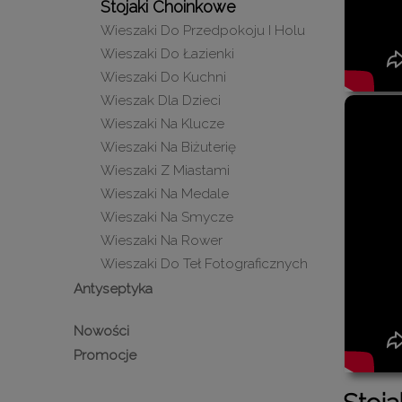
Stojaki Choinkowe
Wieszaki Do Przedpokoju I Holu
Wieszaki Do Łazienki
Wieszaki Do Kuchni
Wieszak Dla Dzieci
Wieszaki Na Klucze
Wieszaki Na Biżuterię
Wieszaki Z Miastami
Wieszaki Na Medale
Wieszaki Na Smycze
Wieszaki Na Rower
Wieszaki Do Teł Fotograficznych
Antyseptyka
Nowości
Promocje