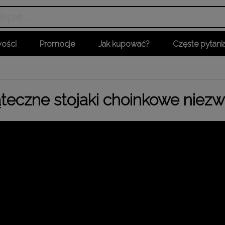
ości
Promocje
Jak kupować?
Częste pytani
e
teczne stojaki choinkowe niezw