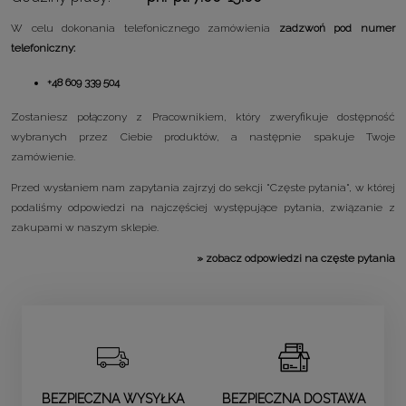
W celu dokonania telefonicznego zamówienia
zadzwoń pod numer
telefoniczny:
+48 609 339 504
Zostaniesz połączony z Pracownikiem, który zweryfikuje dostępność
wybranych przez Ciebie produktów, a następnie spakuje Twoje
zamówienie.
Przed wysłaniem nam zapytania zajrzyj do sekcji "Częste pytania", w której
podaliśmy odpowiedzi na najczęściej występujące pytania, związanie z
zakupami w naszym sklepie.
»
zobacz odpowiedzi na częste pytania
BEZPIECZNA WYSYŁKA
BEZPIECZNA DOSTAWA