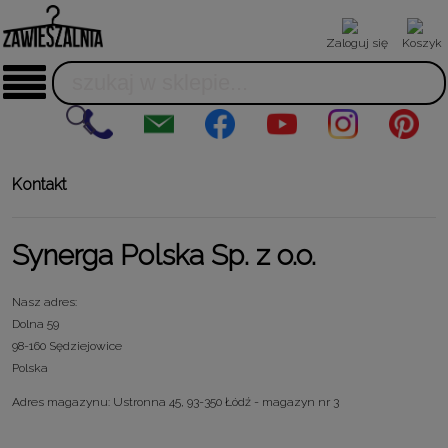
Zaloguj się
Koszyk
Kontakt
Synerga Polska Sp. z o.o.
Nasz adres:
Dolna 59
98-160 Sędziejowice
Polska
Adres magazynu: Ustronna 45, 93-350 Łódź - magazyn nr 3