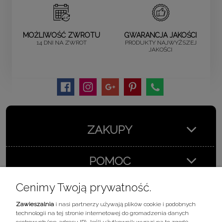
MOŻLIWOŚĆ ZWROTU
GWARANCJA JAKOŚCI
14 DNI NA ZWROT
PRODUKTY NAJWYŻSZEJ
JAKOŚCI
ZAKUPY
POMOC
Cenimy Twoją prywatność.
MOJE KONTO
Zawieszalnia
i nasi partnerzy używają plików cookie i podobnych
technologii na tej stronie internetowej do gromadzenia danych