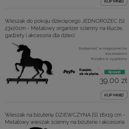
KUP MNIE!
Wieszak do pokoju dziecięcego JEDNOROŻEC [S]
23x20cm - Metalowy organizer ścienny na klucze,
gadżety i akcesoria dla dzieci
Dostępność:
w magazynie (na
wyczerpaniu)
Wysyłka w:
24 godziny
39,00 zł
KUP MNIE!
Wieszak na biżuterię DZIEWCZYNA [S] 18x19 cm -
Metalowy wieszak ścienny na biżuterie i akcesoria