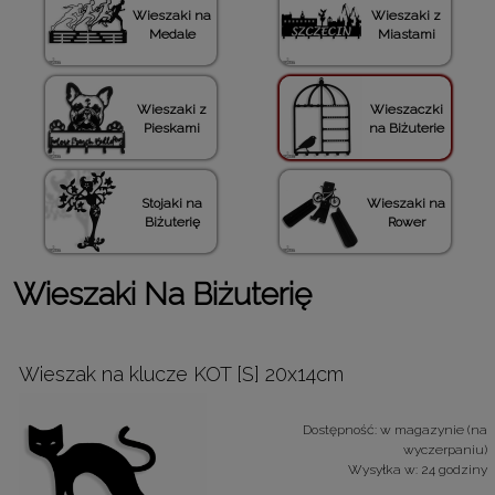
Wieszaki na
Wieszaki z
Medale
Miastami
Wieszaki z
Wieszaczki
Pieskami
na Biżuterie
Stojaki na
Wieszaki na
Biżuterię
Rower
Wieszaki Na Biżuterię
Wieszak na klucze KOT [S] 20x14cm
Dostępność:
w magazynie (na
wyczerpaniu)
Wysyłka w:
24 godziny