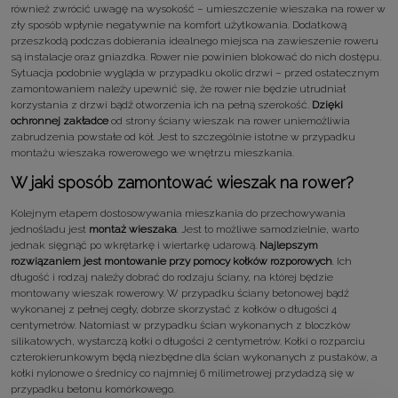
również zwrócić uwagę na wysokość – umieszczenie wieszaka na rower w
zły sposób wpłynie negatywnie na komfort użytkowania. Dodatkową
przeszkodą podczas dobierania idealnego miejsca na zawieszenie roweru
są instalacje oraz gniazdka. Rower nie powinien blokować do nich dostępu.
Sytuacja podobnie wygląda w przypadku okolic drzwi – przed ostatecznym
zamontowaniem należy upewnić się, że rower nie będzie utrudniał
korzystania z drzwi bądź otworzenia ich na pełną szerokość.
Dzięki
ochronnej zakładce
od strony ściany wieszak na rower uniemożliwia
zabrudzenia powstałe od kół. Jest to szczególnie istotne w przypadku
montażu wieszaka rowerowego we wnętrzu mieszkania.
W jaki sposób zamontować wieszak na rower?
Kolejnym etapem dostosowywania mieszkania do przechowywania
jednośladu jest
montaż wieszaka
. Jest to możliwe samodzielnie, warto
jednak sięgnąć po wkrętarkę i wiertarkę udarową.
Najlepszym
rozwiązaniem jest montowanie przy pomocy kołków rozporowych
. Ich
długość i rodzaj należy dobrać do rodzaju ściany, na której będzie
montowany wieszak rowerowy. W przypadku ściany betonowej bądź
wykonanej z pełnej cegły, dobrze skorzystać z kołków o długości 4
centymetrów. Natomiast w przypadku ścian wykonanych z bloczków
silikatowych, wystarczą kołki o długości 2 centymetrów. Kołki o rozparciu
czterokierunkowym będą niezbędne dla ścian wykonanych z pustaków, a
kołki nylonowe o średnicy co najmniej 6 milimetrowej przydadzą się w
przypadku betonu komórkowego.