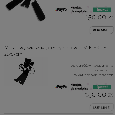
150,00 zł
KUP MNIE!
Metalowy wieszak ścienny na rower MIEJSKI [S]
21x17cm
Dostępność:
w magazynie (na
wyczerpaniu)
Wysyłka w:
5 dni roboczych
150,00 zł
KUP MNIE!