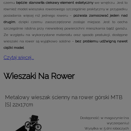
czemu
będzie stanowiła ciekawy element estetyczny
we wnętrzu. Jest to
również model wieszaka rowerowego szczególnie praktyczny w przypadku
posiadania więcej niż jednego roweru –
pozwala zamocować jeden nad
drugim
, dzięki czemu zaoszczędzone zostaje miejsce. Jest to cecha
szczególnie istotna przy niewielkiej powierzchni mieszkania bądź garażu.
Ze względu na wykorzystane materiału oraz sposób produkcji, dostępne
wieszaki na rower są wyjątkowo solidne –
bez problemu udźwigną nawet
ciężki model
.
Czytaj więcej...
Wieszaki Na Rower
Metalowy wieszak ścienny na rower górski MTB
[S] 22x17cm
Dostępność:
w magazynie (na
wyczerpaniu)
Wysyłka w:
5 dni roboczych