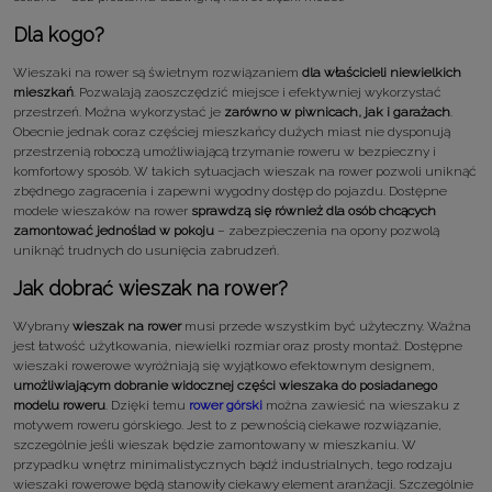
Dla kogo?
Wieszaki na rower są świetnym rozwiązaniem
dla właścicieli niewielkich
mieszkań
. Pozwalają zaoszczędzić miejsce i efektywniej wykorzystać
przestrzeń. Można wykorzystać je
zarówno w piwnicach, jak i garażach
.
Obecnie jednak coraz częściej mieszkańcy dużych miast nie dysponują
przestrzenią roboczą umożliwiającą trzymanie roweru w bezpieczny i
komfortowy sposób. W takich sytuacjach wieszak na rower pozwoli uniknąć
zbędnego zagracenia i zapewni wygodny dostęp do pojazdu. Dostępne
modele wieszaków na rower
sprawdzą się również dla osób chcących
zamontować jednoślad w pokoju
– zabezpieczenia na opony pozwolą
uniknąć trudnych do usunięcia zabrudzeń.
Jak dobrać wieszak na rower?
Wybrany
wieszak na rower
musi przede wszystkim być użyteczny. Ważna
jest łatwość użytkowania, niewielki rozmiar oraz prosty montaż. Dostępne
wieszaki rowerowe wyróżniają się wyjątkowo efektownym designem,
umożliwiającym dobranie widocznej części wieszaka do posiadanego
modelu roweru
. Dzięki temu
rower górski
można zawiesić na wieszaku z
motywem roweru górskiego. Jest to z pewnością ciekawe rozwiązanie,
szczególnie jeśli wieszak będzie zamontowany w mieszkaniu. W
przypadku wnętrz minimalistycznych bądź industrialnych, tego rodzaju
wieszaki rowerowe będą stanowiły ciekawy element aranżacji. Szczególnie