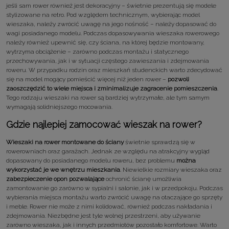
jeśli sam rower również jest dekoracyjny – świetnie prezentują się modele
stylizowane na retro. Pod względem technicznym, wybierając model
wieszaka, należy zwrócić uwagę na jego nośność – należy dopasować do
wagi posiadanego modelu. Podczas dopasowywania wieszaka rowerowego
należy również upewnić się, czy ściana, na której będzie montowany,
wytrzyma obciążenie – zarówno podczas montażu i statycznego
przechowywania, jak i w sytuacji częstego zawieszania i zdejmowania
roweru. W przypadku rodzin oraz mieszkań studenckich warto zdecydować
się na model mogący pomieścić więcej niż jeden rower –
pozwoli
zaoszczędzić to wiele miejsca i zminimalizuje zagracenie pomieszczenia
.
Tego rodzaju wieszaki na rower są bardziej wytrzymałe, ale tym samym
wymagają solidniejszego mocowania.
Gdzie najlepiej zamocować wieszak na rower?
Wieszaki na rower montowane do ściany
świetnie sprawdzą się w
rowerowniach oraz garażach. Jednak ze względu na atrakcyjny wygląd
dopasowany do posiadanego modelu roweru, bez problemu
można
wykorzystać je we wnętrzu mieszkania
. Niewielkie rozmiary wieszaka oraz
zabezpieczenie opon pozwalające
ochronić ścianę umożliwia
zamontowanie go zarówno w sypialni i salonie, jak i w przedpokoju. Podczas
wybierania miejsca montażu warto zwrócić uwagę na otaczające go sprzęty
i meble. Rower nie może z nimi kolidować, również podczas nakładania i
zdejmowania. Niezbędne jest tyle wolnej przestrzeni, aby używanie
zarówno wieszaka, jak i innych przedmiotów pozostało komfortowe. Warto