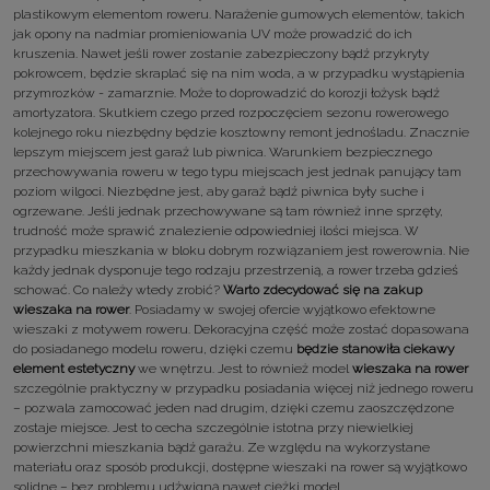
plastikowym elementom roweru. Narażenie gumowych elementów, takich
jak opony na nadmiar promieniowania UV może prowadzić do ich
kruszenia. Nawet jeśli rower zostanie zabezpieczony bądź przykryty
pokrowcem, będzie skraplać się na nim woda, a w przypadku wystąpienia
przymrozków - zamarznie. Może to doprowadzić do korozji łożysk bądź
amortyzatora. Skutkiem czego przed rozpoczęciem sezonu rowerowego
kolejnego roku niezbędny będzie kosztowny remont jednośladu. Znacznie
lepszym miejscem jest garaż lub piwnica. Warunkiem bezpiecznego
przechowywania roweru w tego typu miejscach jest jednak panujący tam
poziom wilgoci. Niezbędne jest, aby garaż bądź piwnica były suche i
ogrzewane. Jeśli jednak przechowywane są tam również inne sprzęty,
trudność może sprawić znalezienie odpowiedniej ilości miejsca. W
przypadku mieszkania w bloku dobrym rozwiązaniem jest rowerownia. Nie
każdy jednak dysponuje tego rodzaju przestrzenią, a rower trzeba gdzieś
schować. Co należy wtedy zrobić?
Warto zdecydować się na zakup
wieszaka na rower
. Posiadamy w swojej ofercie wyjątkowo efektowne
wieszaki z motywem roweru. Dekoracyjna część może zostać dopasowana
do posiadanego modelu roweru, dzięki czemu
będzie stanowiła ciekawy
element estetyczny
we wnętrzu. Jest to również model
wieszaka na rower
szczególnie praktyczny w przypadku posiadania więcej niż jednego roweru
– pozwala zamocować jeden nad drugim, dzięki czemu zaoszczędzone
zostaje miejsce. Jest to cecha szczególnie istotna przy niewielkiej
powierzchni mieszkania bądź garażu. Ze względu na wykorzystane
materiału oraz sposób produkcji, dostępne wieszaki na rower są wyjątkowo
solidne – bez problemu udźwigną nawet ciężki model.