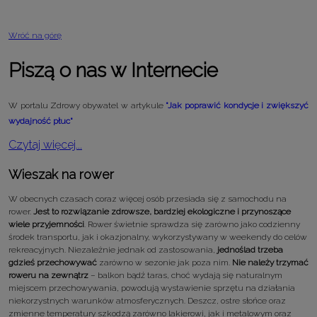
Wróć na górę
Piszą o nas w Internecie
W portalu Zdrowy obywatel w artykule
"Jak poprawić kondycje i zwiększyć
wydajność płuc"
Czytaj więcej...
Wieszak na rower
W obecnych czasach coraz więcej osób przesiada się z samochodu na
rower.
Jest to rozwiązanie zdrowsze, bardziej ekologiczne i przynoszące
wiele przyjemności
. Rower świetnie sprawdza się zarówno jako codzienny
środek transportu, jak i okazjonalny, wykorzystywany w weekendy do celów
rekreacyjnych. Niezależnie jednak od zastosowania,
jednoślad trzeba
gdzieś przechowywać
zarówno w sezonie jak poza nim.
Nie należy trzymać
roweru na zewnątrz
– balkon bądź taras, choć wydają się naturalnym
miejscem przechowywania, powodują wystawienie sprzętu na działania
niekorzystnych warunków atmosferycznych. Deszcz, ostre słońce oraz
zmienne temperatury szkodzą zarówno lakierowi, jak i metalowym oraz