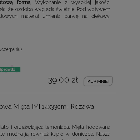
atową formą
. Wykonanie z wysokiej jakości
prawia, że ozdoba wygląda świetnie. Pod wpływem
dowych materiał zmienia barwę na ciekawy,
yczerpaniu)
39,00 zł
KUP MNIE!
dowa Mięta [M] 14x33cm- Rdzawa
 lato i orzeźwiająca lemoniada. Mięta hodowana
 ale można ją również kupić w doniczce. Nasza