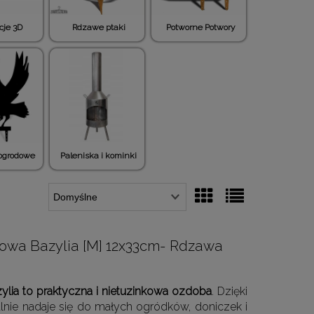
cje 3D
Rdzawe ptaki
Potworne Potwory
 ogrodowe
Paleniska i kominki
owa Bazylia [M] 12x33cm- Rdzawa
azylia to praktyczna i nietuzinkowa ozdoba
. Dzięki
alnie nadaje się do małych ogródków, doniczek i