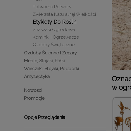
Potworne Potwory
Zwierzęta Naturalnej Wielkości
Etykiety Do Roślin
Straszaki Ogrodowe
Kominki I Ogrzewacze
Ozdoby Świąteczne
Ozdoby Ścienne I Zegary
Meble, Stojaki, Półki
Wieszaki, Stojaki, Podpórki
Antyseptyka
Oznacz
w ogro
Nowości
Promocje
Opcje Przeglądania