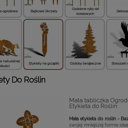
Ozdobne ryby raf
Dekora
ia ogrodowa
Bajkowe Skrzaty
koralowych
a naturalnej
Etykiety na grządki
Ozdoby świąteczne
Straszaki
lkości
ety Do Roślin
Mała tabliczka Ogrod
Etykieta do Roślin
Mała etykieta do roślin - B
swojej mniejszej formie ide