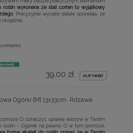
 motywem mięty będzie praktycznym elementem
o roślin wykonana ze stali corten to wyjątkowy
ażdego
. Precyzyjnie wycięte detale sprawiają, że
 obojętnie.
yczerpaniu)
39,00 zł
KUP MNIE!
dowa Ogórki [M] 13x33cm- Rdzawa
re pomoże Ci oznaczyć uprawę warzyw w Twoim
do roślin - Ogórek na pewno Ci w tym pomoże.
wa forma etykiet do roślin sprawi, że w Twoim