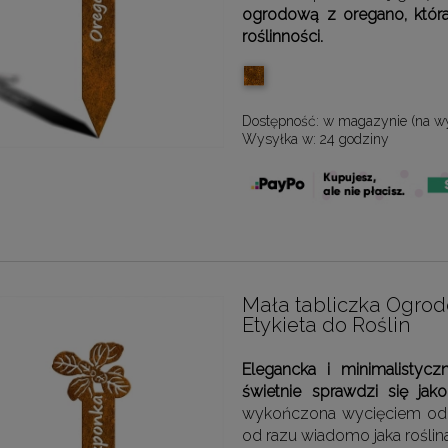
ogrodową z oregano, która
roślinności.
Dostępność:
w magazynie (na w
Wysyłka w:
24 godziny
Mała tabliczka Ogro
Etykieta do Roślin
Elegancka i minimalistycz
świetnie sprawdzi się ja
wykończona wycięciem odzw
od razu wiadomo jaka roślin