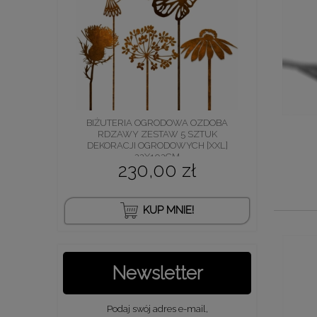
BIŻUTERIA OGRODOWA OZDOBA
RDZAWY ZESTAW 5 SZTUK
DEKORACJI OGRODOWYCH [XXL]
22X102CM
230,00 zł
KUP MNIE!
Newsletter
Podaj swój adres e-mail,