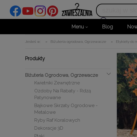
Menu
Blog
Now
Jesteś w:
»
Biżuteria ogrodowa, Ogrzewacze
»
Etykiety do r
Produkty
Biżuteria Ogrodowa, Ogrzewacze
Kwietniki Zewnętrzne
Ozdoby Na Rabaty - Rdzą
Patynowane
Bajkowe Skrzaty Ogrodowe -
Metalowe
Ryby Raf Koralowych
Dekoracje 3D
Ptaki