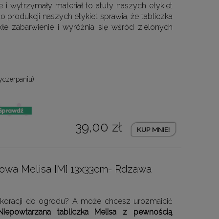
 i wytrzymały materiał to atuty naszych etykiet
do produkcji naszych etykiet sprawia, że tabliczka
kłe zabarwienie i wyróżnia się wśród zielonych
yczerpaniu)
39,00 zł
KUP MNIE!
dowa Melisa [M] 13x33cm- Rdzawa
dekoracji do ogrodu? A może chcesz urozmaicić
Niepowtarzana tabliczka Melisa z pewnością