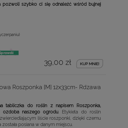
 pozwoli szybko ci się odnaleźć wśród bujnej
yczerpaniu)
39,00 zł
KUP MNIE!
dowa Roszponka [M] 12x33cm- Rdzawa
na tabliczka do roślin z napisem Roszponka,
ko ozdoba naszego ogrodu
. Etykieta do roślin
ierciedlającym liście roszponki, dzięki czemu
a została posiana w danym miejscu.