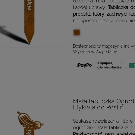
ozdobna mała tabliczka z
każdej uprawy.
Tabliczka d
produkt, który zachwyci k
nie sposób przejść obok niej
Dostępność:
w magazynie (na w
Wysyłka w:
24 godziny
Mała tabliczka Ogro
Etykieta do Roślin
Szukasz rozwiązania, któ
ogrodzie? Mała tabliczka 
Praktyczność oraz wyjątko