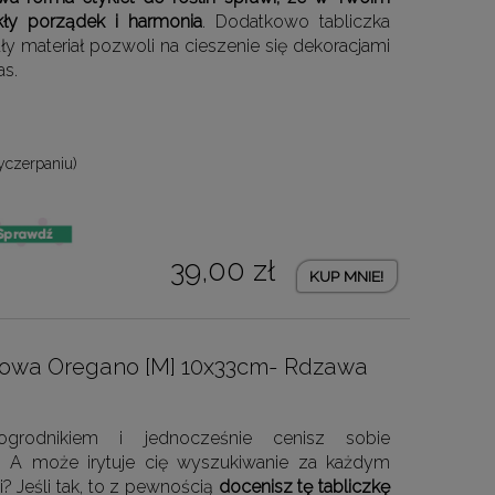
kły porządek i harmonia
. Dodatkowo tabliczka
ły materiał pozwoli na cieszenie się dekoracjami
as.
yczerpaniu)
39,00 zł
KUP MNIE!
dowa Oregano [M] 10x33cm- Rdzawa
grodnikiem i jednocześnie cenisz sobie
? A może irytuje cię wyszukiwanie za każdym
 Jeśli tak, to z pewnością
docenisz tę tabliczkę