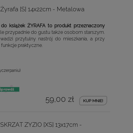
Żyrafa [S] 14x22cm - Metalowa
a do książek ŻYRAFA to produkt przeznaczony
 ale przypadnie do gustu także osobom starszym.
adzi przytulny nastrój do mieszkania, a przy
 funkcje praktyczne.
yczerpaniu)
59,00 zł
KUP MNIE!
SKRZAT ZYZIO [XS] 13x17cm -