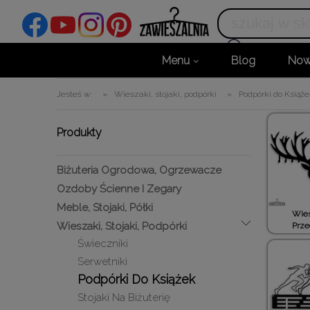
Menu
Blog
Now
Jesteś w:
»
Wieszaki, stojaki, podpórki
»
Podpórki do Książ
Produkty
Biżuteria Ogrodowa, Ogrzewacze
Ozdoby Ścienne I Zegary
Meble, Stojaki, Półki
Wies
Wieszaki, Stojaki, Podpórki
Prze
Świeczniki
Serwetniki
Podpórki Do Książek
Stojaki Na Biżuterię