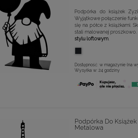
Podpórka do książek Zyzi
Wyjątkowe połączenie funkc
się na półce z książkami. 
stali malowanej proszkowo.
stylu loftowym
.
Dostępność:
w magazynie (na w
Wysyłka w:
24 godziny
Podpórka Do Książek 
Metalowa