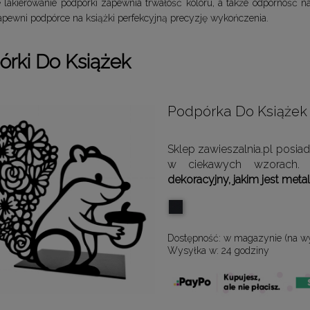
lakierowanie podpórki zapewnia trwałość koloru, a także odporność na
pewni podpórce na książki perfekcyjną precyzję wykończenia.
órki Do Książek
Podpórka Do Książek
Sklep zawieszalnia.pl posi
w ciekawych wzorach
dekoracyjny, jakim jest met
Dostępność:
w magazynie (na w
Wysyłka w:
24 godziny