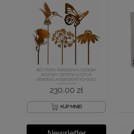
BIŻUTERIA OGRODOWA OZDOBA
RDZAWY ZESTAW 5 SZTUK
DEKORACJI OGRODOWYCH [XXL]
22X102CM
230,00 zł
KUP MNIE!
Newsletter