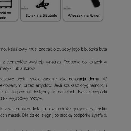
zki na
Stojaki na Biżuterię
Wieszaki na Rower
erie
ol książkowy musi zadbać o to, żeby jego biblioteka była
m z elementów wystroju wnętrza. Podpórka do książek w
ematyki lub autorów.
datkowo spełni swoje zadanie jako
dekoracja domu
. W
ektowanymi przez artystów. Jeśli szukasz oryginalności i
 jest to produkt dostępny w marketach. Nasze podpórki
ejsze - wyjątkowy motyw.
ki z wizerunkiem kota. Lubisz podróże, gorące afrykańskie
ich masek. Dla dzieci sięgnij po słodką podpórkę żyrafę :),