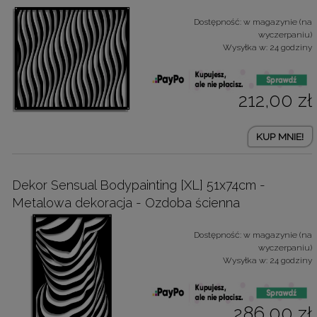
Dostępność:
w magazynie (na
wyczerpaniu)
Wysyłka w:
24 godziny
212,00 zł
KUP MNIE!
Dekor Sensual Bodypainting [XL] 51x74cm -
Metalowa dekoracja - Ozdoba ścienna
Dostępność:
w magazynie (na
wyczerpaniu)
Wysyłka w:
24 godziny
286,00 zł