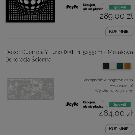
289,00 zł
KUP MNIE!
Dekor Guernica Y Luno [XXL] 115x55cm - Metalowa
Dekoracja Ścienna
Dostępność:
w magazynie (na
wyczerpaniu)
Wysyłka w:
24 godziny
464,00 zł
KUP MNIE!