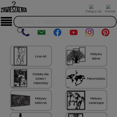
Zaloguj się
Koszyk
Motywy
Line Art
leśne
Ozdoby dla
dzieci i
Marynistyka
młodzieży
Motywy
Motywy
roślinne
zwierzęce