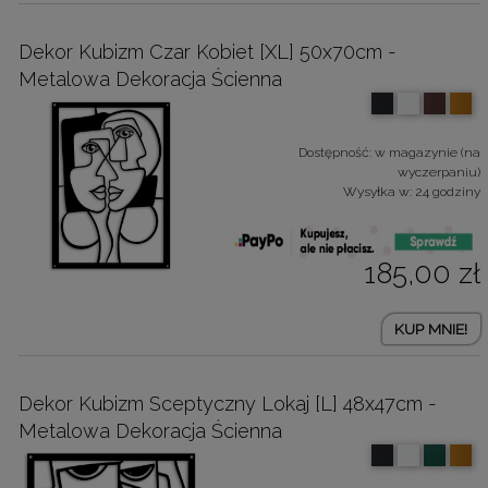
Dekor Kubizm Czar Kobiet [XL] 50x70cm -
Metalowa Dekoracja Ścienna
Dostępność:
w magazynie (na
wyczerpaniu)
Wysyłka w:
24 godziny
185,00 zł
KUP MNIE!
Dekor Kubizm Sceptyczny Lokaj [L] 48x47cm -
Metalowa Dekoracja Ścienna