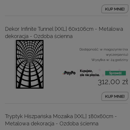
KUP MNIE!
Dekor Infinite Tunnel [XXL] 60x106cm - Metalowa
dekoracja - Ozdoba ścienna
Dostępność:
w magazynie (na
wyczerpaniu)
Wysyłka w:
24 godziny
312,00 zł
KUP MNIE!
Tryptyk Hiszpańska Mozaika [XXL] 180x60cm -
Metalowa dekoracja - Ozdoba ścienna