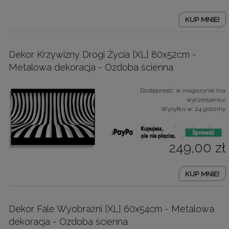
KUP MNIE!
Dekor Krzywizny Drogi Życia [XL] 80x52cm -
Metalowa dekoracja - Ozdoba ścienna
Dostępność:
w magazynie (na
wyczerpaniu)
Wysyłka w:
24 godziny
249,00 zł
KUP MNIE!
Dekor Fale Wyobraźni [XL] 60x54cm - Metalowa
dekoracja - Ozdoba ścienna