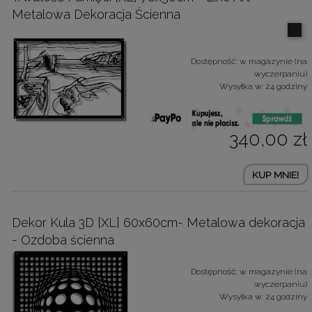
Metalowa Dekoracja Ścienna
Dostępność:
w magazynie (na
wyczerpaniu)
Wysyłka w:
24 godziny
340,00 zł
KUP MNIE!
Dekor Kula 3D [XL] 60x60cm- Metalowa dekoracja
- Ozdoba ścienna
Dostępność:
w magazynie (na
wyczerpaniu)
Wysyłka w:
24 godziny