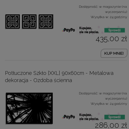
Dostępność:
w magazynie (na
wyczerpaniu)
Wysyłka w:
24 godziny
435,00 zł
KUP MNIE!
Potłuczone Szkło [XXL] 90x60cm - Metalowa
dekoracja - Ozdoba ścienna
Dostępność:
w magazynie (na
wyczerpaniu)
Wysyłka w:
24 godziny
286,00 zł