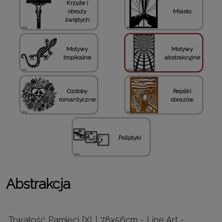
Krzyże i
obrazy
Miasto
świętych
Motywy
Motywy
tropikalne
abstrakcyjne
Ozdoby
Repliki
romantyczne
obrazów
Poliptyki
Abstrakcja
Trwałość Pamięci [XL] 78x56cm - Line Art -