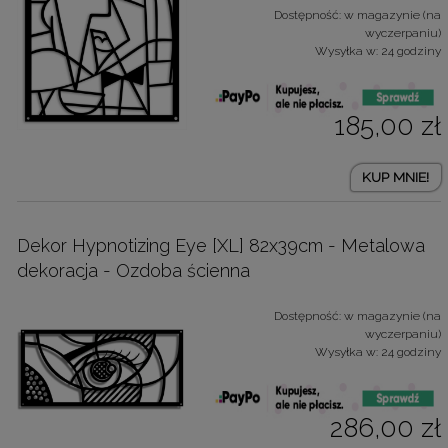
Dostępność:
w magazynie (na
wyczerpaniu)
Wysyłka w:
24 godziny
185,00 zł
KUP MNIE!
Dekor Hypnotizing Eye [XL] 82x39cm - Metalowa
dekoracja - Ozdoba ścienna
Dostępność:
w magazynie (na
wyczerpaniu)
Wysyłka w:
24 godziny
286,00 zł