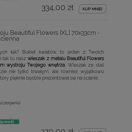
334,00 zł
KUP MNIE!
ju Beautiful Flowers [XL] 70x33cm -
ścienna
tych łąk? Bukiet kwiatów to jeden z Twoich
i tak to nasz
wieszak z metalu Beautiful Flowers
m wystroju Twojego wnętrza
. Wieszak ze stali
e nie tylko trwałym, ale również wyjątkowo
ry pięknie będzie prezentował się na ścianie.
yczerpaniu)
370,00 zł