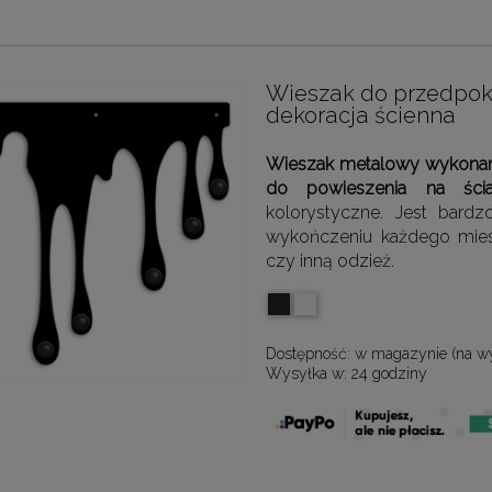
Wieszak do przedpok
dekoracja ścienna
Wieszak metalowy wykonany
do powieszenia na ścia
kolorystyczne. Jest bar
wykończeniu każdego mieszk
czy inną odzież.
Dostępność:
w magazynie (na w
Wysyłka w:
24 godziny