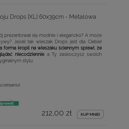
oju Drops [XL] 60x39cm - Metalowa
j prezentował się modnie i elegancko? A może
wy? Jeżeli tak wieszak Drops jest dla Ciebie!
a forma kropli na wieszaku ściennym sprawi, że
lądać niecodziennie
, a Ty zaskoczysz swoich
yginalnym stylu.
yczerpaniu)
212,00 zł
KUP MNIE!