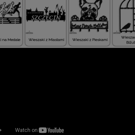
Wieszac
i na Medale
Wieszaki z Miastami
Wieszaki z Pieskami
Biżut