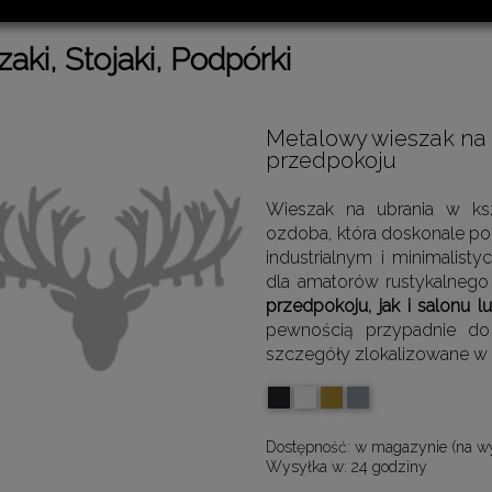
aki, Stojaki, Podpórki
Metalowy wieszak na k
przedpokoju
Wieszak na ubrania w kszt
ozdoba, która doskonale po
industrialnym i minimalist
dla amatorów rustykalnego
przedpokoju, jak i salonu lu
pewnością przypadnie do
szczegóły zlokalizowane w p
Dostępność:
w magazynie (na w
Wysyłka w:
24 godziny