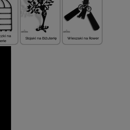
zki na
Stojaki na Biżuterię
Wieszaki na Rower
erie