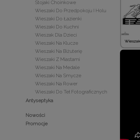
Stojaki Choinkowe
Wieszaki Do Przedpokoju I Holu
Wieszaki Do Łazienki
Wieszaki Do Kuchni
Wieszak Dla Dzieci
Wieszak
Wieszaki Na Klucze
Wieszaki Na Biżuterię
Wieszaki Z Miastami
Wieszaki Na Medale
Wieszaki Na Smycze
Wieszaki Na Rower
Wieszaki Do Teł Fotograficznych
Antyseptyka
Nowości
Promocje