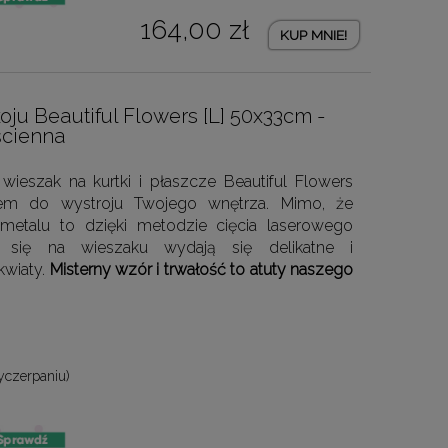
164,00 zł
KUP MNIE!
ju Beautiful Flowers [L] 50x33cm -
ścienna
 wieszak na kurtki i płaszcze Beautiful Flowers
em do wystroju Twojego wnętrza. Mimo, że
metalu to dzięki metodzie cięcia laserowego
ą się na wieszaku wydają się delikatne i
kwiaty.
Misterny wzór i trwałość to atuty naszego
yczerpaniu)