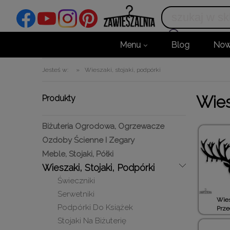
Menu
Blog
Now
Jesteś w:
»
Wieszaki, stojaki, podpórki
Wies
Produkty
Biżuteria Ogrodowa, Ogrzewacze
Ozdoby Ścienne I Zegary
Meble, Stojaki, Półki
Wieszaki, Stojaki, Podpórki
Świeczniki
Serwetniki
Wies
Podpórki Do Książek
Prze
Stojaki Na Biżuterię