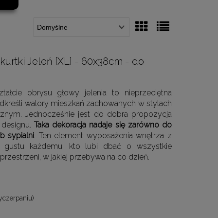
urtki Jeleń [XL] - 60x38cm - do
ałcie obrysu głowy jelenia to nieprzeciętna
dkreśli walory mieszkań zachowanych w stylach
ycznym. Jednocześnie jest do dobra propozycja
 designu.
Taka dekoracja nadaje się zarówno do
b sypialni
. Ten element wyposażenia wnętrza z
 gustu każdemu, kto lubi dbać o wszystkie
rzestrzeni, w jakiej przebywa na co dzień.
yczerpaniu)