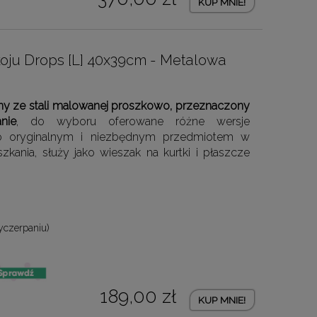
KUP MNIE!
oju Drops [L] 40x39cm - Metalowa
 ze stali malowanej proszkowo, przeznaczony
nie
, do wyboru oferowane różne wersje
dzo oryginalnym i niezbędnym przedmiotem w
ania, służy jako wieszak na kurtki i płaszcze
yczerpaniu)
189,00 zł
KUP MNIE!