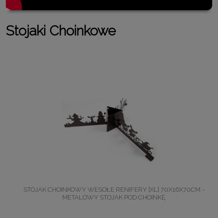
Stojaki Choinkowe
STOJAK CHOINKOWY WESOŁE RENIFERY [XL] 70X16X70CM -
METALOWY STOJAK POD CHOINKĘ