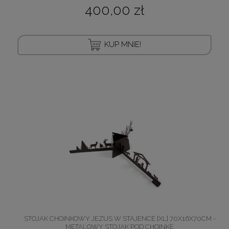
400,00 zł
KUP MNIE!
STOJAK CHOINKOWY JEZUS W STAJENCE [XL] 70X16X70CM -
METALOWY STOJAK POD CHOINKĘ