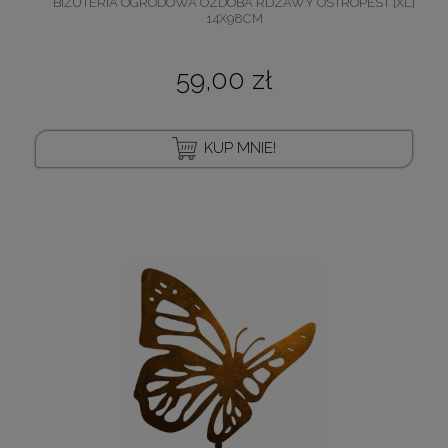
BIŻUTERIA OGRODOWA OZDOBA RDZAWY OSTROPEST [XL]
14X98CM
59,00 zł
KUP MNIE!