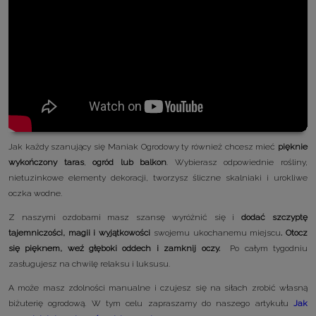
Jak każdy szanujący się Maniak Ogrodowy ty również chcesz mieć
pięknie
wykończony taras
,
ogród lub balkon
. Wybierasz odpowiednie rośliny,
nietuzinkowe elementy dekoracji, tworzysz śliczne skalniaki i urokliwe
oczka wodne.
Z naszymi ozdobami masz szansę wyróżnić się i
dodać szczyptę
tajemniczości, magii i wyjątkowości
swojemu ukochanemu miejscu
. Otocz
się pięknem, weź głęboki oddech i zamknij oczy.
Po całym tygodniu
zasługujesz na chwilę relaksu i luksusu.
A może masz zdolności manualne i czujesz się na siłach zrobić własną
biżuterię ogrodową. W tym celu zapraszamy do naszego artykułu
Jak