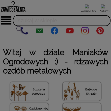
Zaloguj się
Koszyk
Witaj w dziale Maniaków
Ogrodowych :) - rdzawych
ozdób metalowych
Biżuteria
Bajkowe
ogrodowa
Skrzaty
Ozdobne ryby