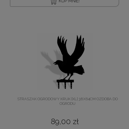
KUP MNIE!
STRASZAK OGRODOWY KRUK [XL] 38X64CM OZDOBA DO
OGRODU
89,00 zł