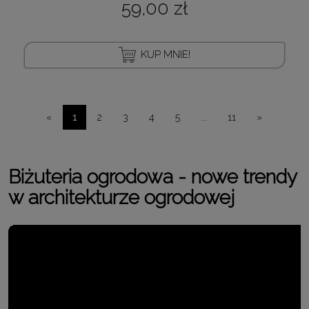
59,00 zł
KUP MNIE!
«
1
2
3
4
5
...
11
»
Biżuteria ogrodowa - nowe trendy
w architekturze ogrodowej