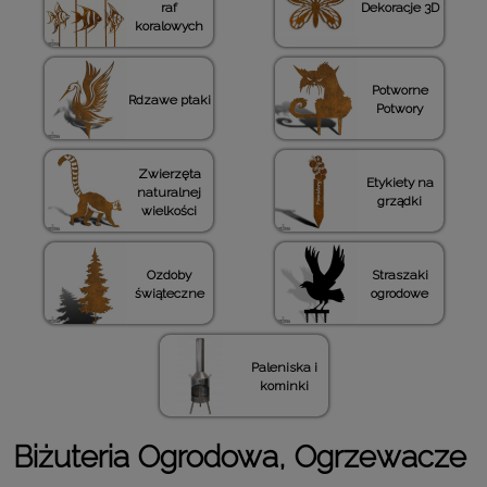
raf
Dekoracje 3D
koralowych
Potworne
Rdzawe ptaki
Potwory
Zwierzęta
Etykiety na
naturalnej
grządki
wielkości
Ozdoby
Straszaki
świąteczne
ogrodowe
Paleniska i
kominki
Biżuteria Ogrodowa, Ogrzewacze