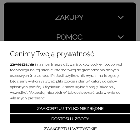
ZAKUPY
POMOC
Cenimy Twoją prywatność.
MOJE KONTO
Zawieszalnia
i nasi partnerzy używają plików cookie i podobnych
technologii na tej stronie internetowej do gromadzenia danych
INFORMACJE
osobowych (np. adresu IP). Jeśli użytkownik wyrazi na to zgodę,
będziemy wykorzystywać pliki cookie i identyfikatory do celów
opisanych poniżej. Użytkownik może wybrać opcję "Akceptuj
wszystko", "Akceptuj niezbędne" lub dostosować ustawienia do
własnych preferencji.
Kontakt
Zawieszalnia i jej partnerzy przetwarzają dane osobowe w
Synerga Polska Sp z o.o.
Ustronna 45, 93-350 Łódź, Polska
ZAAKCEPTUJ TYLKO NIEZBĘDNE
następujących celach
+48 609 339 504
sprzedaz@zawieszalnia.pl
pn.-pt. 7.00-15.00
DOSTOSUJ ZGODY
- Przechowywanie i uzyskiwanie dostępu do informacji na
urządzeniu użytkownika;
ZAAKCEPTUJ WSZYSTKIE
- Tworzenie spersonalizowanego profilu użytkownika;
- Wybór spersonalizowanych treści;