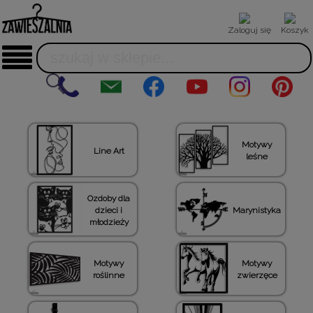
Zaloguj się
Koszyk
Motywy
Line Art
leśne
Ozdoby dla
dzieci i
Marynistyka
młodzieży
Motywy
Motywy
roślinne
zwierzęce