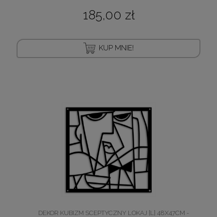
185,00 zł
KUP MNIE!
DEKOR KUBIZM SCEPTYCZNY LOKAJ [L] 48X47CM -