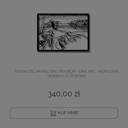
TRWAŁOŚĆ PAMIĘCI [XL] 78X56CM - LINE ART - METALOWA
DEKORACJA ŚCIENNA
340,00 zł
KUP MNIE!