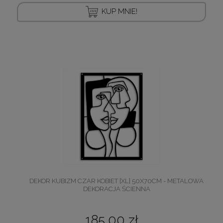
KUP MNIE!
DEKOR KUBIZM CZAR KOBIET [XL] 50X70CM - METALOWA
DEKORACJA ŚCIENNA
185,00 zł