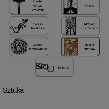
Krzyże i
obrazy
Miasto
świętych
Motywy
Motywy
tropikalne
abstrakcyjne
Ozdoby
Repliki
romantyczne
obrazów
Poliptyki
Sztuka