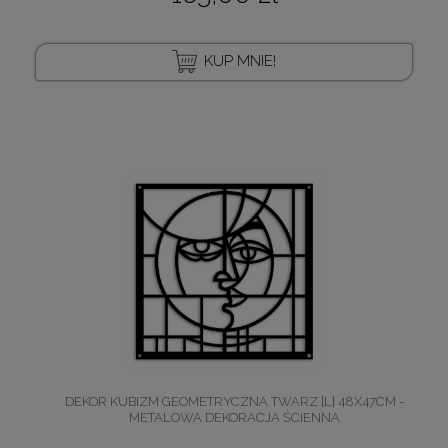
KUP MNIE!
DEKOR KUBIZM GEOMETRYCZNA TWARZ [L] 48X47CM -
METALOWA DEKORACJA ŚCIENNA