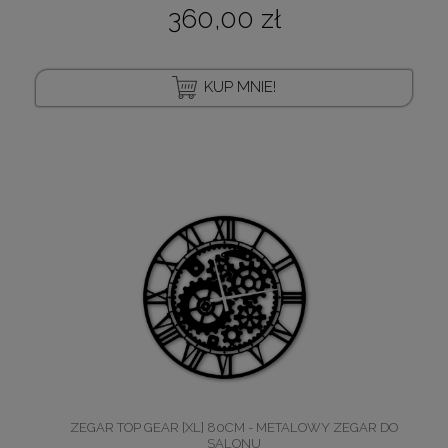
360,00 zł
KUP MNIE!
ZEGAR TOP GEAR [XL] 80CM - METALOWY ZEGAR DO
SALONU