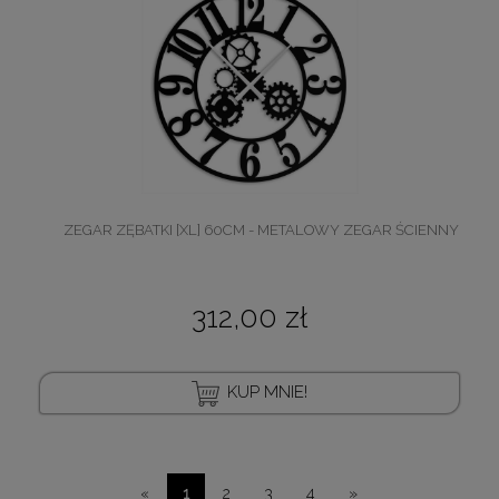
ZEGAR ZĘBATKI [XL] 60CM - METALOWY ZEGAR ŚCIENNY
312,00 zł
KUP MNIE!
«
1
2
3
4
»