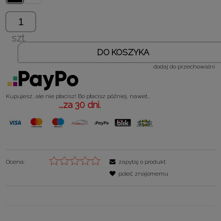
szt.
DO KOSZYKA
dodaj do przechowalni
Kupujesz, ale nie płacisz! Bo płacisz później, nawet...
...za 30 dni.
Ocena:
zapytaj o produkt
poleć znajomemu