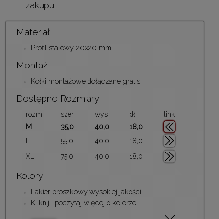
zakupu.
Materiał
Profil stalowy 20x20 mm
Montaż
Kołki montażowe dołączane gratis
Dostępne Rozmiary
rozm
szer
wys
dł
link
M
35,0
40,0
18,0
L
55,0
40,0
18,0
XL
75,0
40,0
18,0
Kolory
Lakier proszkowy wysokiej jakości
Kliknij i poczytaj więcej o kolorze