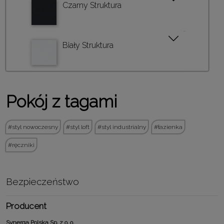
Czarny Struktura
Biały Struktura
Pokój z tagami
styl nowoczesny
styl loft
styl industrialny
łazienka
ręczniki
Bezpieczeństwo
Producent
Synerga Polska Sp. z o. o.