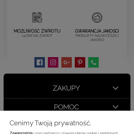
MOŻLIWOŚĆ ZWROTU
GWARANCJA JAKOŚCI
14 DNI NA ZWROT
PRODUKTY NAJWYŻSZEJ
JAKOŚCI
ZAKUPY
POMOC
Cenimy Twoją prywatność.
MOJE KONTO
Zawieszalnia
i nasi partnerzy używają plików cookie i podobnych