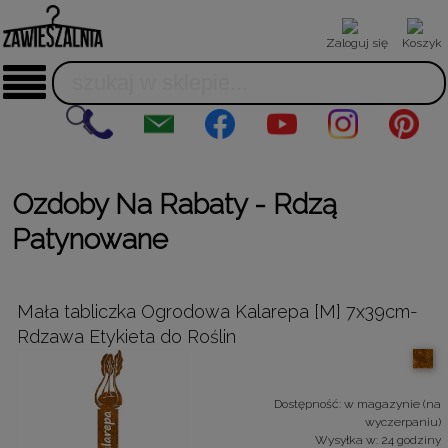
Zaloguj się
Koszyk
Ozdoby Na Rabaty - Rdzą
Patynowane
Mała tabliczka Ogrodowa Kalarepa [M] 7x39cm-
Rdzawa Etykieta do Roślin
Dostępność:
w magazynie (na
wyczerpaniu)
Wysyłka w:
24 godziny