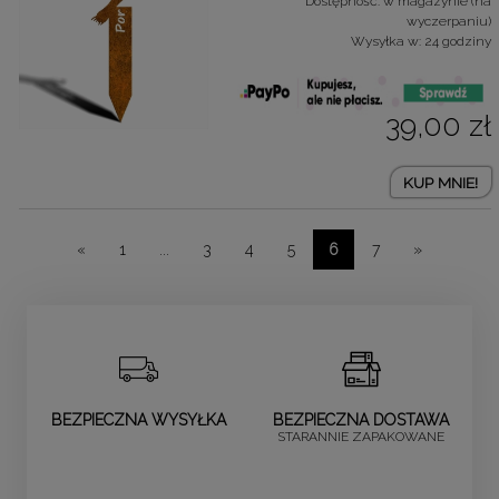
Dostępność:
w magazynie (na
wyczerpaniu)
Wysyłka w:
24 godziny
39,00 zł
KUP MNIE!
«
1
...
3
4
5
6
7
»
BEZPIECZNA WYSYŁKA
BEZPIECZNA DOSTAWA
STARANNIE ZAPAKOWANE