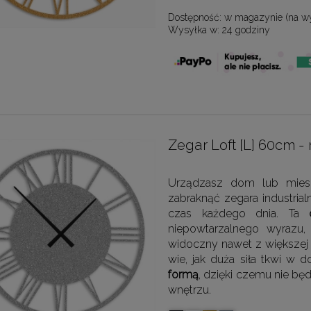
Dostępność:
w magazynie (na w
Wysyłka w:
24 godziny
Zegar Loft [L] 60cm 
Urządzasz dom lub mies
zabraknąć zegara industria
czas każdego dnia. Ta
niepowtarzalnego wyrazu,
widoczny nawet z większej 
wie, jak duża siła tkwi w d
formą
, dzięki czemu nie bę
wnętrzu.