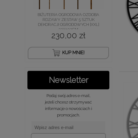
BIŻUTERIA OGRODOWA OZDOBA
RDZAWY ZESTAW 5 SZTUK
DEKORACJI OGRODOWYCH [XXL]
22X102CM
230,00 zł
KUP MNIE!
Newsletter
Podaj swój adres e-mail,
jeżeli chcesz otrzymywać
informacje o nowościach i
promocjach.