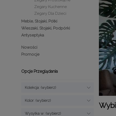
Zegary Prostokątne
Zegary Kuchenne
Zegary Dla Dzieci
Meble, Stojaki, Półki
Wieszaki, Stojaki, Podpórki
Antyseptyka
Nowości
Promocje
Opcje Przeglądania
Kolekcja: (wybierz)
Kolor: (wybierz)
Wybie
Wysyłka w: (wybierz)