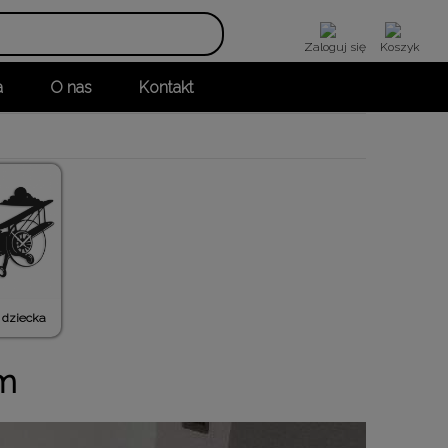
Zaloguj się
Koszyk
a
O nas
Kontakt
 dziecka
em