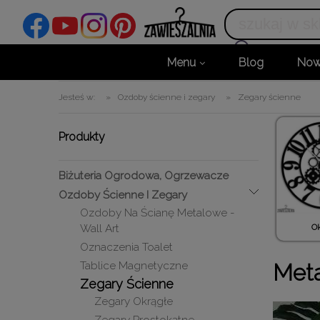
Menu
Blog
Now
Jesteś w:
»
Ozdoby ścienne i zegary
»
Zegary ścienne
Produkty
Biżuteria Ogrodowa, Ogrzewacze
Ozdoby Ścienne I Zegary
Ozdoby Na Ścianę Metalowe -
Ok
Wall Art
Oznaczenia Toalet
Tablice Magnetyczne
Meta
Zegary Ścienne
Zegary Okrągłe