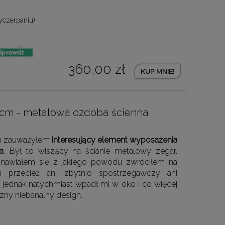
yczerpaniu)
360,00 zł
KUP MNIE!
 70cm - metalowa ozdoba ścienna
ch zauważyłem
interesujący element wyposażenia
a
. Był to wiszący na ścianie metalowy zegar.
anawiałem się z jakiego powodu zwróciłem na
 przecież ani zbytnio spostrzegawczy ani
 jednak natychmiast wpadł mi w oko i co więcej
zny niebanalny design.