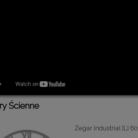
ry Ścienne
Zegar Industrial [L]