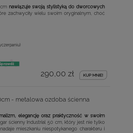
0 cm
nawiązuje swoją stylistyką do dworcowych
tóre zachwyciły wielu swoim oryginalnym, choć
yczerpaniu)
290,00 zł
KUP MNIE!
 50cm - metalowa ozdoba ścienna
nimalizm, elegancję oraz praktyczność w swoim
r ścienny Industrial 50 cm, który jest nie tylko
 nadaje mieszkaniu niespotykanego charakteru i