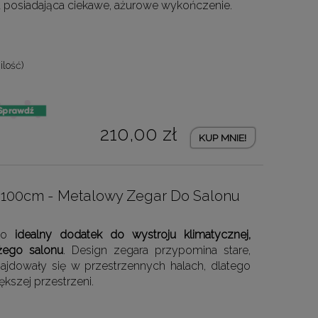
a posiadająca ciekawe, ażurowe wykończenie.
ilość)
210,00 zł
KUP MNIE!
L] 100cm - Metalowy Zegar Do Salonu
 to
idealny dodatek do wystroju klimatycznej,
użego salonu
. Design zegara przypomina stare,
ajdowały się w przestrzennych halach, dlatego
iększej przestrzeni.