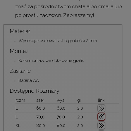
znać za pośrednictwem chata albo emaila lub
po prostu zadzwoń. Zapraszamy!
Materiał
Wysokojakościowa stal o grubości 2 mm
Montaż
Kołki montażowe dołączane gratis
Zasilanie
Bateria AA
Dostępne Rozmiary
rozm
szer
wys
gr
link
L
60,0
60,0
2,0
L
70,0
70,0
2,0
XL
80,0
80,0
2,0