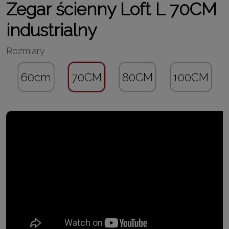
Zegar ścienny
Loft
L
70CM
industrialny
60cm
70CM
80CM
100CM