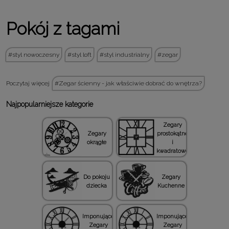
Pokój z tagami
styl nowoczesny
styl loft
styl industrialny
zegar
Poczytaj więcej
Zegar ścienny - jak właściwie dobrać do wnętrza?
Najpopularniejsze kategorie
Zegary
Zegary
prostokątne
okrągłe
i
kwadratowe
Do pokoju
Zegary
dziecka
Kuchenne
Imponujące
Imponujące
Zegary
Zegary