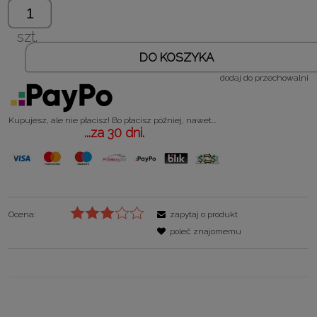
szt.
DO KOSZYKA
dodaj do przechowalni
Kupujesz, ale nie płacisz! Bo płacisz później, nawet...
...za 30 dni.
Ocena:
zapytaj o produkt
poleć znajomemu