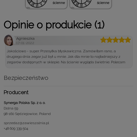
ścienne
ścienne
Opinie o produkcie (1)
Agnieszka
17-01-2022
Jakościowo - super. Przesyłka błyskawiczna. Zamówiłam rano, a
drugiego dnia zegar już był u mnie. Jak dla mnie to najładniejszy z
zegarów dostępnych w sklepie. Na ścianie wygląda świetnie. Polecam
Bezpieczeństwo
Producent
Synerga Polska Sp. z o. o.
Dolna 59
98-160 Sędziejowice, Poland
sprzedaz@zawieszalnia.pl
+48 609 339 504