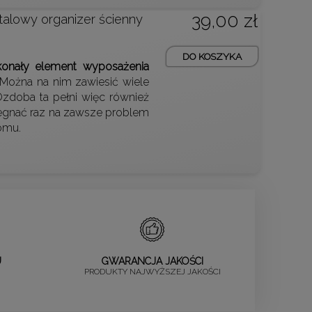
39,00 zł
alowy organizer ścienny
DO KOSZYKA
konały element wyposażenia
 Można na nim zawiesić wiele
Ozdoba ta pełni więc również
żegnać raz na zawsze problem
omu.
U
GWARANCJA JAKOŚCI
PRODUKTY NAJWYŻSZEJ JAKOŚCI