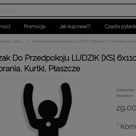
ości
Promocje
Jak kupować?
Częste pytani
pokoju i Holu
»
Wieszak do przedpokoju LUDZIK [XS] 6x11cm- Metalowy wiesz
ak Do Przedpokoju LUDZIK [XS] 6x11
rania, Kurtki, Płaszcze
Dostępność:
Wysyłka w:
29,00
*
Komp