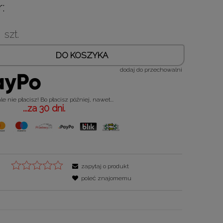
:
szt.
DO KOSZYKA
dodaj do przechowalni
e nie płacisz! Bo płacisz później, nawet...
...za 30 dni.
zapytaj o produkt
poleć znajomemu