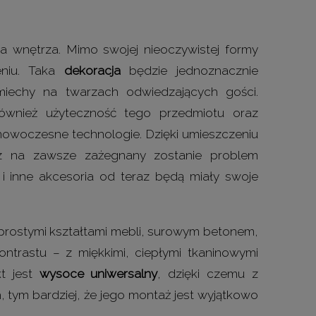
 wnętrza. Mimo swojej nieoczywistej formy
niu. Taka
dekoracja
będzie jednoznacznie
echy na twarzach odwiedzających gości.
 również użyteczność tego przedmiotu oraz
 nowoczesne technologie. Dzięki umieszczeniu
z na zawsze zażegnany zostanie problem
e i inne akcesoria od teraz będą miały swoje
 prostymi kształtami mebli, surowym betonem,
trastu – z miękkimi, ciepłymi tkaninowymi
kt jest
wysoce uniwersalny
, dzięki czemu z
tym bardziej, że jego montaż jest wyjątkowo