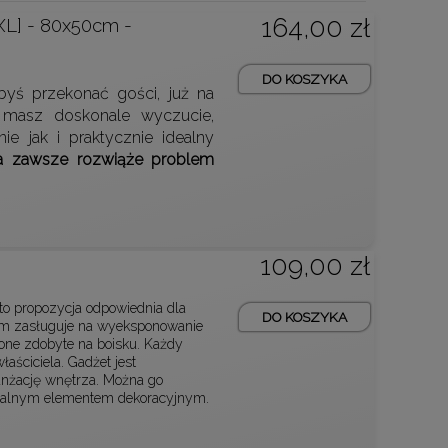
164,00 zł
XL] - 80x50cm -
DO KOSZYKA
byś przekonać gości, już na
i masz doskonale wyczucie,
e jak i praktycznie idealny
a zawsze rozwiąże problem
109,00 zł
to propozycja odpowiednia dla
DO KOSZYKA
eum zasługuje na wyeksponowanie
one zdobyte na boisku. Każdy
łaściciela. Gadżet jest
anżację wnętrza. Można go
ginalnym elementem dekoracyjnym.