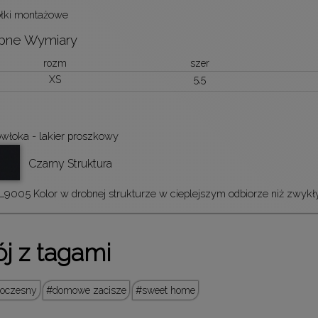
łki montażowe
pne Wymiary
rozm
szer
XS
5,5
włoka - lakier proszkowy
Czarny Struktura
9005 Kolor w drobnej strukturze w cieplejszym odbiorze niż zwykł
j z tagami
woczesny
domowe zacisze
sweet home