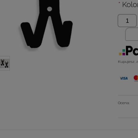
*
Kolor
Kupujesz, al
Ocena: