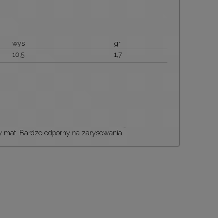
wys
gr
10,5
1,7
y mat. Bardzo odporny na zarysowania.