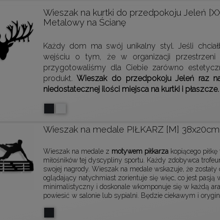
Wieszak na kurtki do przedpokoju Jeleń [X
Metalowy na Ścianę
Każdy dom ma swój unikalny styl. Jeśli chciał
wejściu o tym, że w organizacji przestrzen
przygotowaliśmy dla Ciebie zarówno estetyczni
produkt.
Wieszak do przedpokoju Jeleń raz n
niedostatecznej ilości miejsca na kurtki i płaszcze.
Wieszak na medale PIŁKARZ [M] 38x20cm
Wieszak na medale z
motywem piłkarza
kopiącego piłkę 
miłośników tej dyscypliny sportu. Każdy zdobywca trof
swojej nagrody. Wieszak na medale wskazuje, że zostały 
oglądający natychmiast zorientuje się więc, co jest pasją w
minimalistyczny i doskonale wkomponuje się w każdą ar
powiesić w salonie lub sypialni. Będzie ciekawym i ory