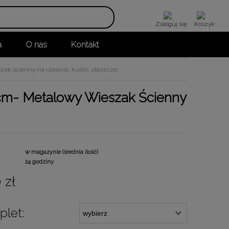
Zaloguj się
Koszyk
a
O nas
Kontakt
ak ścienny na ubrania, kurtki, płaszcze
cm- Metalowy Wieszak Ścienny
w magazynie (średnia ilość)
24 godziny
 zł
let: