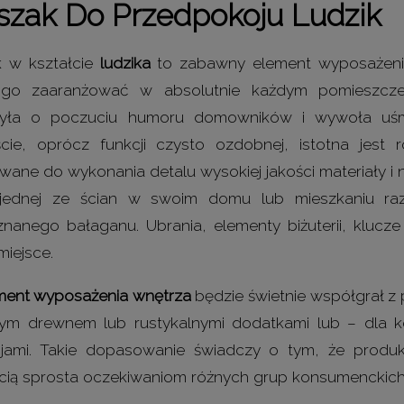
szak Do Przedpokoju Ludzik
 w kształcie
ludzika
to zabawny element wyposażenia
go zaaranżować w absolutnie każdym pomieszcze
zyła o poczuciu humoru domowników i wywoła uśmi
cie, oprócz funkcji czysto ozdobnej, istotna jest
wane do wykonania detalu wysokiej jakości materiały i
jednej ze ścian w swoim domu lub mieszkaniu ra
łznanego bałaganu. Ubrania, elementy biżuterii, klucz
miejsce.
ment wyposażenia wnętrza
będzie świetnie współgrał z
m drewnem lub rustykalnymi dodatkami lub – dla kon
jami. Takie dopasowanie świadczy o tym, że produ
ią sprosta oczekiwaniom różnych grup konsumenckich, 