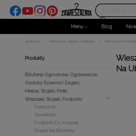
Menu
Blog
Now
Jesteś w:
»
Wieszaki, stojaki, podpórki
»
Wieszaki do Przed
Wiesz
Produkty
Na Ub
Biżuteria Ogrodowa, Ogrzewacze
Ozdoby Ścienne I Zegary
Meble, Stojaki, Półki
Wieszaki, Stojaki, Podpórki
Świeczniki
Serwetniki
Podpórki Do Książek
Stojaki Na Biżuterię