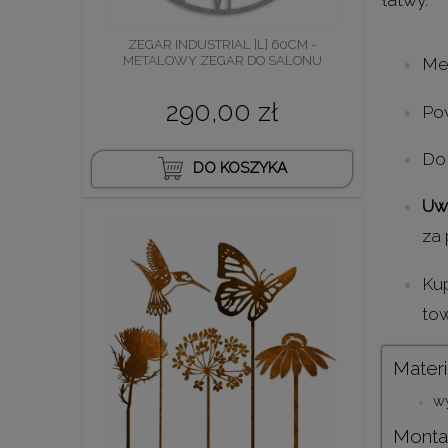
ZEGAR INDUSTRIAL [L] 60CM -
METALOWY ZEGAR DO SALONU
Me
290,00 zł
Po
Do
DO KOSZYKA
Uw
za 
Kup
tow
Materi
wy
Monta