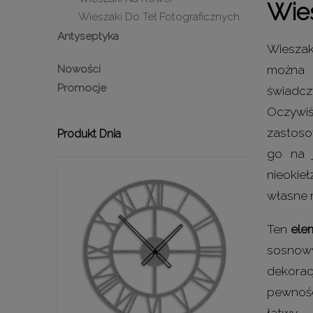
Wie
Wieszaki Do Teł Fotograficznych
Antyseptyka
Wieszak
Nowości
można 
Promocje
świadc
Oczywiś
zastoso
Produkt Dnia
go na 
nieokie
własne 
Ten
ele
sosnowy
dekorac
pewnośc
łatwy.