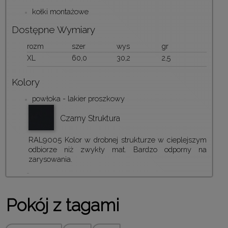
kołki montażowe
Dostępne Wymiary
rozm
szer
wys
gr
XL
60,0
30,2
2,5
Kolory
powłoka - lakier proszkowy
Czarny Struktura
RAL9005 Kolor w drobnej strukturze w cieplejszym
odbiorze niż zwykły mat. Bardzo odporny na
zarysowania.
Pokój z tagami