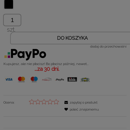
szt.
DO KOSZYKA
dodaj do przechowalni
Kupujesz, ale nie płacisz! Bo płacisz później, nawet...
...za 30 dni.
Ocena:
zapytaj o produkt
poleć znajomemu