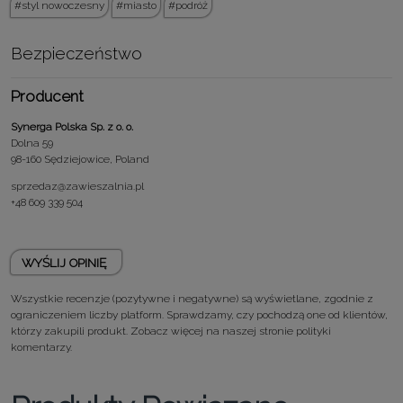
styl nowoczesny
miasto
podróż
Bezpieczeństwo
Producent
Synerga Polska Sp. z o. o.
Dolna 59
98-160 Sędziejowice, Poland
sprzedaz@zawieszalnia.pl
+48 609 339 504
WYŚLIJ OPINIĘ
Wszystkie recenzje (pozytywne i negatywne) są wyświetlane, zgodnie z
ograniczeniem liczby platform. Sprawdzamy, czy pochodzą one od klientów,
którzy zakupili produkt. Zobacz więcej na naszej stronie
polityki
komentarzy.