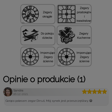
Zegary
Zegary
prostokątne
okrągłe
i
kwadratowe
Do pokoju
Zegary
dziecka
Kuchenne
Imponujące
Imponujące
Zegary
Zegary
ścienne
ścienne
Opinie o produkcie (1)
Sandra
06-12-2021
Gorąco polecam zegar Dinuś. Mój synek jest przeszczęśliwy. 😃