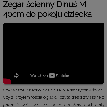
Zegar ścienny
Dinuś
M
40cm
do pokoju dziecka
Czy Wasze dziecko pasjonuje prehistoryczny świat?
Czy z przyjemnością ogląda i czyta treści związane z
gadami? Jeśli tak, to mamy dla Was doskonałą