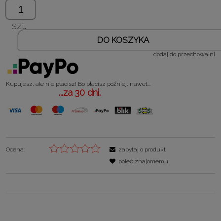
szt.
DO KOSZYKA
dodaj do przechowalni
Kupujesz, ale nie płacisz! Bo płacisz później, nawet...
...za 30 dni.
Ocena:
zapytaj o produkt
poleć znajomemu