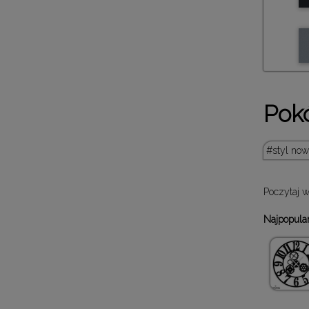
Pokó
styl no
Poczytaj 
Najpopular