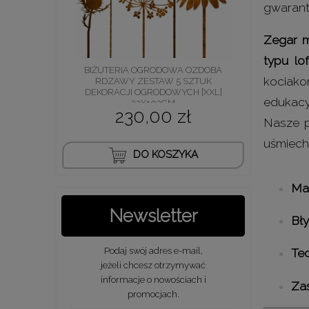
gwarantu
Zegar m
typu lo
BIŻUTERIA OGRODOWA OZDOBA
kociako
RDZAWY ZESTAW 5 SZTUK
DEKORACJI OGRODOWYCH [XXL]
edukacy
22X102CM
230,00 zł
Nasze p
uśmiech
DO KOSZYKA
Mat
Newsletter
Bł
Podaj swój adres e-mail,
Te
jeżeli chcesz otrzymywać
informacje o nowościach i
Zas
promocjach.