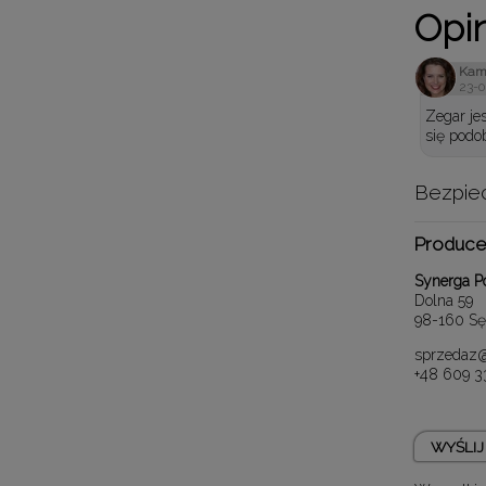
Opin
Kam
23-
Zegar je
się podo
Bezpie
Produce
Synerga Po
Dolna 59
98-160 Sę
sprzedaz@
+48 609 3
WYŚLIJ 