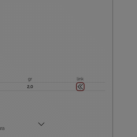
gr
link
2,0
ura