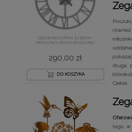
Zega
Poszuku
również
ZEGAR INDUSTRIAL [L] 60CM -
miłośni
METALOWY ZEGAR DO SALONU
oddaneg
290,00 zł
pokazać 
drugą 
któreko
DO KOSZYKA
Ciebie.
Zeg
Oferowa
tego w 