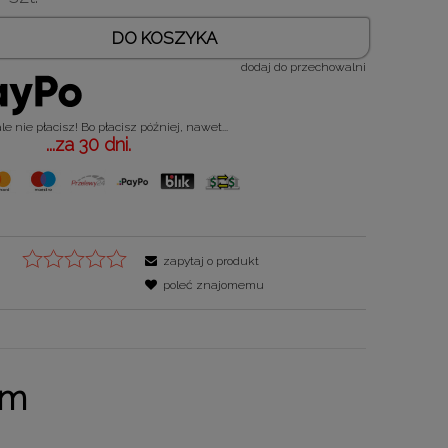
DO KOSZYKA
dodaj do przechowalni
e nie płacisz! Bo płacisz później, nawet...
...za 30 dni.
zapytaj o produkt
poleć znajomemu
cm