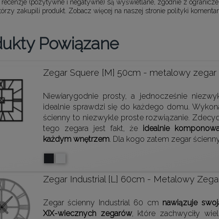
 recenzje (pozytywne i negatywne) są wyświetlane, zgodnie z ogranicz
którzy zakupili produkt. Zobacz więcej na naszej stronie
polityki komentar
dukty Powiązane
Zegar Squere [M] 50cm - metalowy zegar 
Niewiarygodnie prosty, a jednocześnie niezw
idealnie sprawdzi się do każdego domu. Wykona
ścienny to niezwykle proste rozwiązanie. Zde
tego zegara jest fakt, że
idealnie komponowa
każdym wnętrzem
. Dla kogo zatem zegar ścienn
Zegar Industrial [L] 60cm - Metalowy Zega
Zegar ścienny Industrial 60 cm
nawiązuje swoj
XIX-wiecznych zegarów
, które zachwyciły wi