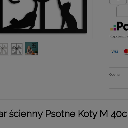
Kupujesz, al
Ocena:
ar ścienny
Psotne Koty
M
40