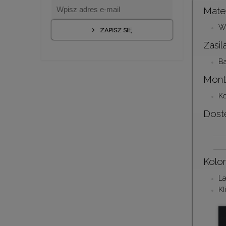
Mater
Wy
ZAPISZ SIĘ
Zasil
Ba
Mont
Ko
Dost
Kolo
La
Kl