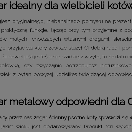
r idealny dla wielbicieli kotó
jesz oryginalnego, niebanalnego pomysłu na prezent?
 praktyczną funkcje, łącząc przy tym przyjemne z p
ków małych, chodzących własnymi drogami, sierści
o przyjaciela który zawsze służył Ci dobrą radą i p
że nawet jeśli jesteś u niej rzadziej z wizyta, to nadal o 
połówką, czy zwyczajnie potrzebujesz nietuzinko
lwiek z pytań powyżej udzieliłeś twierdzącej odpowied
ar metalowy odpowiedni dla C
ny przez nas zegar ścienny psotne koty sprawdzi się w
jakim wieku jest obdarowywany. Produkt ten wykona