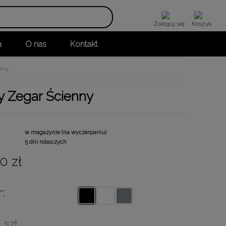
Zaloguj się
Koszyk
a
O nas
Kontakt
nny
y Zegar Ścienny
w magazynie (na wyczerpaniu)
5 dni roboczych
0 zł
:
szt.