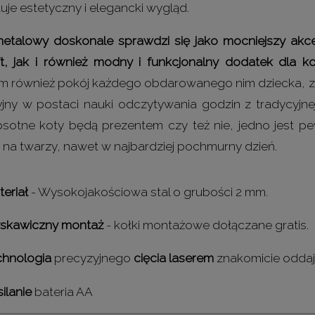
je estetyczny i elegancki wygląd.
etalowy doskonale sprawdzi się jako mocniejszy akc
ft, jak i również modny i funkcjonalny dodatek dla 
m również pokój każdego obdarowanego nim dziecka, zy
jny w postaci nauki odczytywania godzin z tradycyjnej
sotne koty będą prezentem czy też nie, jedno jest p
 na twarzy, nawet w najbardziej pochmurny dzień.
eriał
- Wysokojakościowa stal o grubości 2 mm.
yskawiczny montaż
- kołki montażowe dołączane gratis.
chnologia
precyzyjnego
cięcia laserem
znakomicie oddaje
ilanie
bateria AA