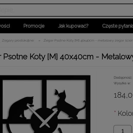
ości
Promocje
Jak kupować?
Częste pytani
Zegary prostokątne
»
Zegar Psotne Koty [M] 40x40cm - metalowy zegar ście
 Psotne Koty [M] 40x40cm - Metalow
Dostępność:
Wysyłka w:
184,0
*
Kolor