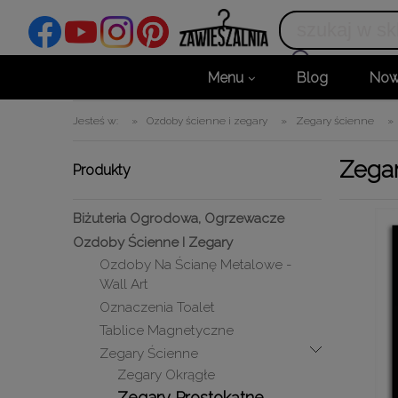
Menu
Blog
Now
Jesteś w:
»
Ozdoby ścienne i zegary
»
Zegary ścienne
»
Zegar
Produkty
Biżuteria Ogrodowa, Ogrzewacze
Ozdoby Ścienne I Zegary
Ozdoby Na Ścianę Metalowe -
Wall Art
Oznaczenia Toalet
Tablice Magnetyczne
Zegary Ścienne
Zegary Okrągłe
Zegary Prostokątne