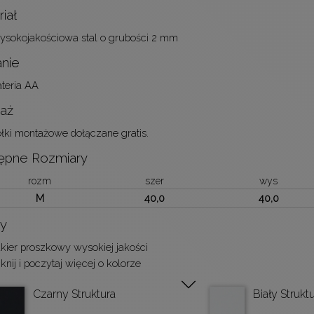
iał
sokojakościowa stal o grubości 2 mm
anie
teria AA
aż
łki montażowe dołączane gratis.
ępne Rozmiary
rozm
szer
wys
M
40,0
40,0
ry
kier proszkowy wysokiej jakości
iknij i poczytaj więcej o kolorze
Czarny Struktura
Biały Strukt