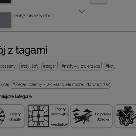
Połyskliwe Srebro
j z tagami
woczesny
styl loft
zegar
motywy zwierzęce
kot
więcej
Zegar ścienny - jak właściwie dobrać do wnętrza?
niejsze kategorie
Zegary
Zegary
prostokątne
Do pokoju
okrągłe
i
dziecka
kwadratowe