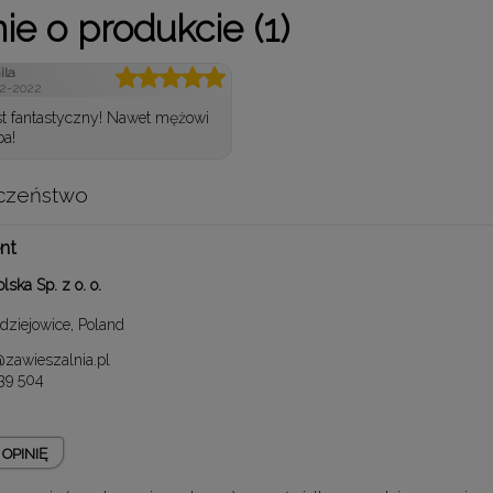
ie o produkcie (1)
ila
02-2022
st fantastyczny! Nawet mężowi
ba!
czeństwo
nt
lska Sp. z o. o.
dziejowice, Poland
zawieszalnia.pl
39 504
OPINIĘ