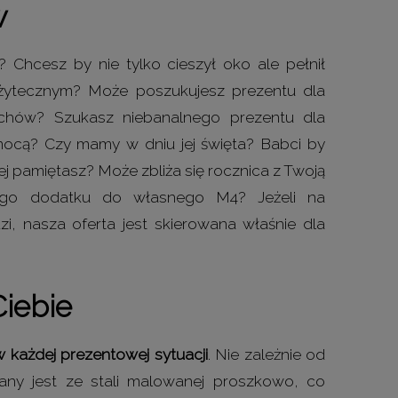
w
 Chcesz by nie tylko cieszył oko ale pełnił
ożytecznym? Może poszukujesz prezentu dla
uchów? Szukasz niebanalnego prezentu dla
omocą? Czy mamy w dniu jej święta? Babci by
niej pamiętasz? Może zbliża się rocznica z Twoją
wego dodatku do własnego M4? Jeżeli na
zi, nasza oferta jest skierowana właśnie dla
iebie
 każdej prezentowej sytuacji
. Nie zależnie od
ny jest ze stali malowanej proszkowo, co