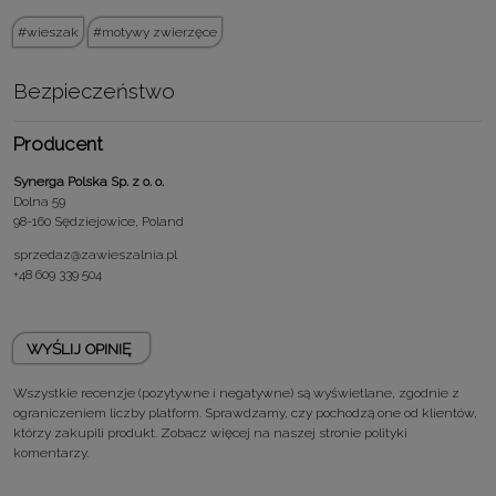
wieszak
motywy zwierzęce
Bezpieczeństwo
Producent
Synerga Polska Sp. z o. o.
Dolna 59
98-160 Sędziejowice, Poland
sprzedaz@zawieszalnia.pl
+48 609 339 504
WYŚLIJ OPINIĘ
Wszystkie recenzje (pozytywne i negatywne) są wyświetlane, zgodnie z
ograniczeniem liczby platform. Sprawdzamy, czy pochodzą one od klientów,
którzy zakupili produkt. Zobacz więcej na naszej stronie
polityki
komentarzy.