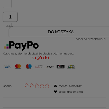
szt.
DO KOSZYKA
dodaj do przechowalni
Kupujesz, ale nie płacisz! Bo płacisz później, nawet...
...za 30 dni.
Ocena:
zapytaj o produkt
poleć znajomemu