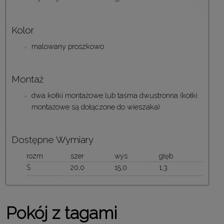
Kolor
malowany proszkowo
Montaż
dwa kołki montażowe lub taśma dwustronna (kołki
montażowe są dołączone do wieszaka)
Dostępne Wymiary
rozm
szer
wys
głęb
S
20,0
15,0
1,3
Pokój z tagami