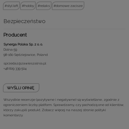
styl loft
hobby
relaks
domowe zacisze
Bezpieczeństwo
Producent
Synerga Polska Sp. z o. o.
Dolna 59
98-160 Sędziejowice, Poland
sprzedaz@zawieszalnia.pl
+48 609 339 504
WYŚLIJ OPINIĘ
Wszystkie recenzje (pozytywne i negatywne) są wyświetlane, zgodnie z
ograniczeniem liczby platform. Sprawdzamy, czy pochodzą one od klientów,
którzy zakupili produkt. Zobacz więcej na naszej stronie
polityki
komentarzy.