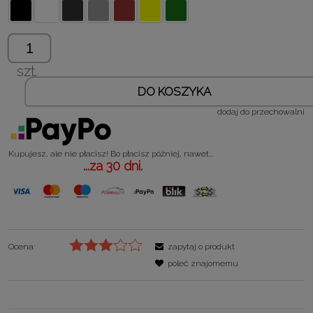
szt.
DO KOSZYKA
dodaj do przechowalni
Kupujesz, ale nie płacisz! Bo płacisz później, nawet...
...za 30 dni.
Ocena:
zapytaj o produkt
poleć znajomemu