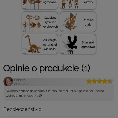
ogrodowa
Skrzaty
Ozdobne
Rdzawe
ryby raf
ptaki
koralowych
Zwierzęta
Straszaki
naturalnej
ogrodowe
wielkości
Opinie o produkcie (1)
Elżbieta
21-07-2021
Świetna ozdoba do ogódka. Szkoda, że mój kot się go nie boi i nadal
wchodzi mi w rabatki. 😺
Bezpieczeństwo