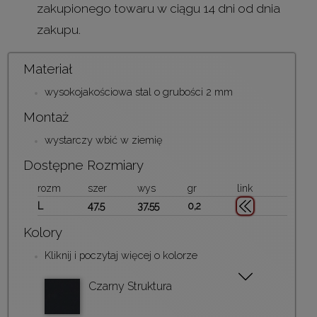
zakupionego towaru w ciągu 14 dni od dnia
zakupu.
Materiał
wysokojakościowa stal o grubości 2 mm
Montaż
wystarczy wbić w ziemię
Dostępne Rozmiary
rozm
szer
wys
gr
link
L
47,5
37,55
0,2
Kolory
Kliknij i poczytaj więcej o kolorze
Czarny Struktura