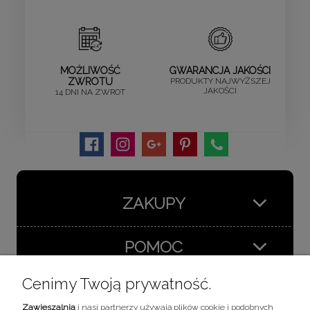
MOŻLIWOŚĆ
GWARANCJA JAKOŚCI
ZWROTU
PRODUKTY NAJWYŻSZEJ
JAKOŚCI
14 DNI NA ZWROT
ZAKUPY
POMOC
Cenimy Twoją prywatność.
MOJE KONTO
Zawieszalnia
i nasi partnerzy używają plików cookie i podobnych