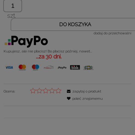
szt.
DO KOSZYKA
dodaj do przechowalni
Kupujesz, ale nie płacisz! Bo płacisz później, nawet...
...za 30 dni.
Ocena:
zapytaj o produkt
poleć znajomemu