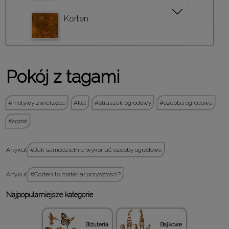
Korten
Pokój z tagami
motywy zwierzęce
kot
straszak ogrodowy
ozdoba ogrodowa
ogród
Artykuł
Jak samodzielnie wykonać ozdoby ogrodowe
Artykuł
Corten to materiał przyszłości?
Najpopularniejsze kategorie
Biżuteria
Bajkowe