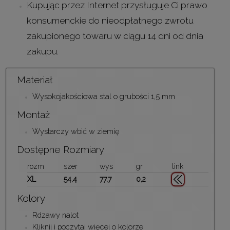
Kupując przez Internet przysługuje Ci prawo
konsumenckie do nieodpłatnego zwrotu
zakupionego towaru w ciągu 14 dni od dnia
zakupu.
Materiał
Wysokojakościowa stal o grubości 1,5 mm
Montaż
Wystarczy wbić w ziemię
Dostępne Rozmiary
rozm
szer
wys
gr
link
XL
54,4
77,7
0,2
Kolory
Rdzawy nalot
Kliknij i poczytaj więcej o kolorze