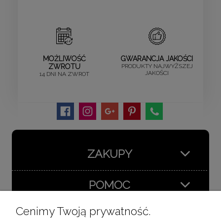
MOŻLIWOŚĆ
GWARANCJA JAKOŚCI
ZWROTU
PRODUKTY NAJWYŻSZEJ
JAKOŚCI
14 DNI NA ZWROT
ZAKUPY
POMOC
Cenimy Twoją prywatność.
MOJE KONTO