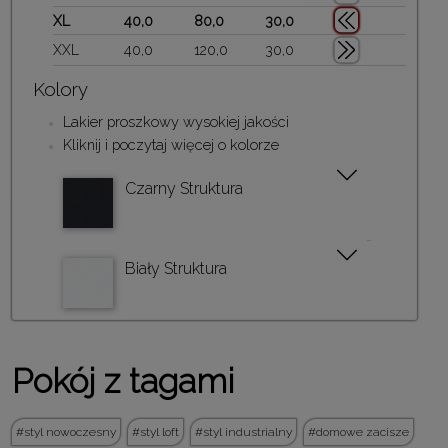
XL
40,0
80,0
30,0
XXL
40,0
120,0
30,0
Kolory
Lakier proszkowy wysokiej jakości
Kliknij i poczytaj więcej o kolorze
Czarny Struktura
Biały Struktura
Pokój z tagami
styl nowoczesny
styl loft
styl industrialny
domowe zacisze