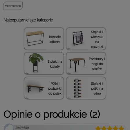
kominek
Najpopularniejsze kategorie
Stojaki i
Konsole
wieszaki
loftowe
na
ręczniki
Podstawy i
Stojaki na
nogi do
kwiaty
stołów
Półki i
Stojaki i
podpórki
półki na
do półek
wino
Opinie o produkcie (2)
Jadwiga