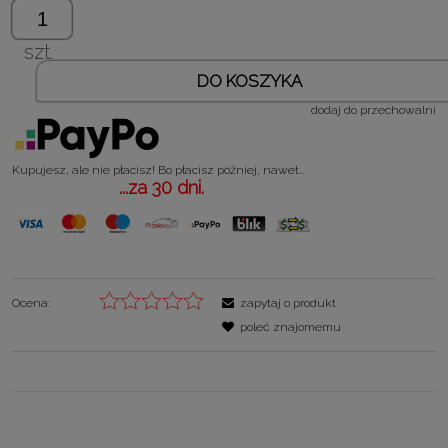
szt.
DO KOSZYKA
dodaj do przechowalni
Kupujesz, ale nie płacisz! Bo płacisz później, nawet...
...za 30 dni.
Ocena:
zapytaj o produkt
poleć znajomemu