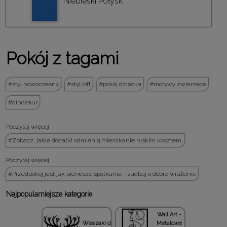
Niebieski Połysk
Pokój z tagami
styl nowoczesny
styl loft
pokój dziecka
motywy zwierzęce
dinozaur
Poczytaj więcej
Zobacz, jakie dodatki odmienią mieszkanie niskim kosztem.
Poczytaj więcej
Przedpokój jest jak pierwsze spotkanie - zadbaj o dobre wrażenie
Najpopularniejsze kategorie
Wall Art -
Wieszaki do
Metalowe