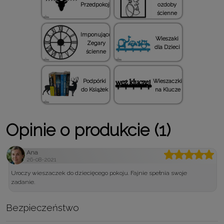
Przedpokoju
ozdoby
ścienne
Imponujące
Wieszaki
Zegary
dla Dzieci
ścienne
Podpórki
Wieszaczki
do Książek
na Klucze
Opinie o produkcie (1)
Ana
26-08-2021
Uroczy wieszaczek do dziecięcego pokoju. Fajnie spełnia swoje
zadanie.
Bezpieczeństwo