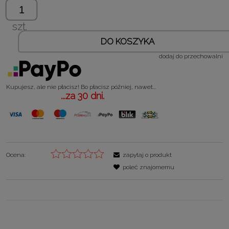
szt.
DO KOSZYKA
dodaj do przechowalni
Kupujesz, ale nie płacisz! Bo płacisz później, nawet...
...za 30 dni.
Ocena:
zapytaj o produkt
poleć znajomemu