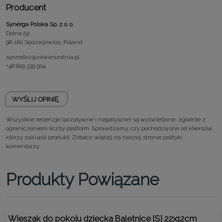
Producent
Synerga Polska Sp. z o. o.
Dolna 59
98-160 Sędziejowice, Poland
sprzedaz@zawieszalnia.pl
+48 609 339 504
WYŚLIJ OPINIĘ
Wszystkie recenzje (pozytywne i negatywne) są wyświetlane, zgodnie z
ograniczeniem liczby platform. Sprawdzamy, czy pochodzą one od klientów,
którzy zakupili produkt. Zobacz więcej na naszej stronie
polityki
komentarzy.
Produkty Powiązane
Wieszak do pokoju dziecka Baletnice [S] 22x12cm