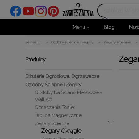
Menu
Blog
Now
Jesteś w:
»
Ozdoby ścienne i zegary
»
Zegary ścienne
»
Zegar
Produkty
Biżuteria Ogrodowa, Ogrzewacze
Ozdoby Ścienne I Zegary
Ozdoby Na Ścianę Metalowe -
Wall Art
Oznaczenia Toalet
Tablice Magnetyczne
Zegary Ścienne
Zegary Okrągłe