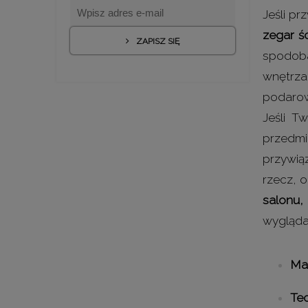
Jeśli p
zegar ś
ZAPISZ SIĘ
spodoba
wnętrza
podarow
Jeśli T
przedmi
przywią
rzecz, 
salonu, 
wyglądał
Mat
Te