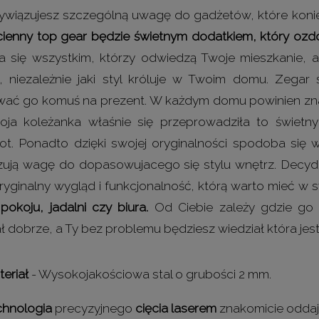
rzywiązujesz szczególną uwagę do gadżetów, które ko
cienny top gear będzie świetnym dodatkiem, który ozd
 się wszystkim, którzy odwiedzą Twoje mieszkanie, 
, niezależnie jaki styl króluje w Twoim domu. Zegar
ać go komuś na prezent. W każdym domu powinien znal
woja koleżanka właśnie się przeprowadziła to świet
ot. Ponadto dzięki swojej oryginalności spodoba się
zują wagę do dopasowujacego się stylu wnętrz. Decydu
oryginalny wygląd i funkcjonalność, którą warto mieć 
pokoju, jadalni czy biura.
Od Ciebie zależy gdzie go 
 dobrze, a Ty bez problemu będziesz wiedział która jest
eriał
- Wysokojakościowa stal o grubości 2 mm.
chnologia
precyzyjnego
cięcia laserem
znakomicie oddaje