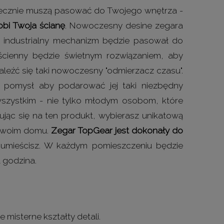
niecznie muszą pasować do Twojego wnętrza -
obi Twoja ścianę
. Nowoczesny desine zegara
a industrialny mechanizm będzie pasował do
 ścienny będzie świetnym rozwiązaniem, aby
eźć się taki nowoczesny "odmierzacz czasu".
ny pomysł aby podarować jej taki niezbędny
 wszystkim - nie tylko młodym osobom, które
jąc się na ten produkt, wybierasz unikatową
w swoim domu.
Zegar TopGear jest dokonały do
umieścisz. W każdym pomieszczeniu będzie
 godzina.
 misterne kształty detali.