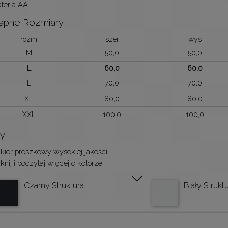
teria AA
ępne Rozmiary
rozm
szer
wys
M
50,0
50,0
L
60,0
60,0
L
70,0
70,0
XL
80,0
80,0
XXL
100,0
100,0
ry
kier proszkowy wysokiej jakości
iknij i poczytaj więcej o kolorze
Czarny Struktura
Biały Strukt