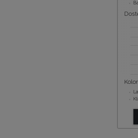
Ba
Dost
Kolo
La
Kl