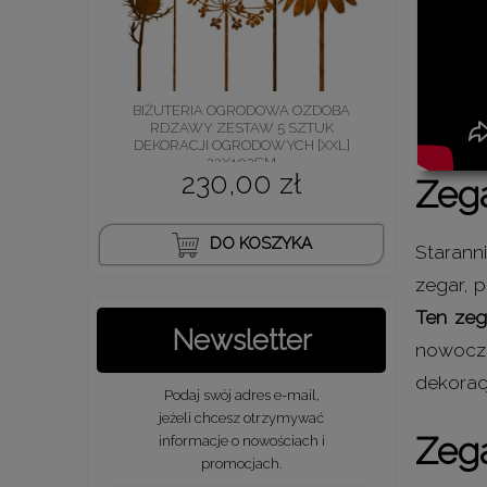
BIŻUTERIA OGRODOWA OZDOBA
RDZAWY ZESTAW 5 SZTUK
DEKORACJI OGRODOWYCH [XXL]
22X102CM
230,00 zł
Zeg
DO KOSZYKA
Starann
zegar, p
Ten zeg
Newsletter
nowocze
dekorac
Podaj swój adres e-mail,
jeżeli chcesz otrzymywać
Zega
informacje o nowościach i
promocjach.