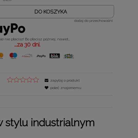
DO KOSZYKA
dodaj do przechowalni
e nie płacisz! Bo płacisz później, nawet...
...za 30 dni.
zapytaj o produkt
poleć znajomemu
 stylu industrialnym