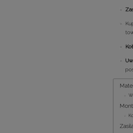
Zas
Kup
tow
Ko
Uw
po
Mater
Wy
Mont
Ko
Zasil