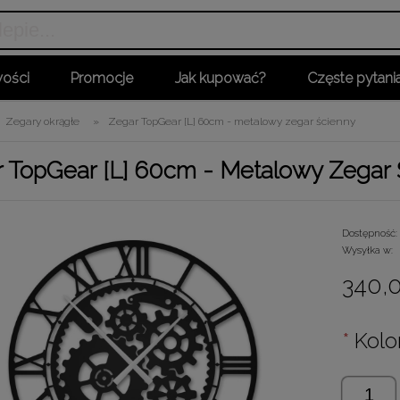
ości
Promocje
Jak kupować?
Częste pytani
Zegary okrągłe
»
Zegar TopGear [L] 60cm - metalowy zegar ścienny
 TopGear [L] 60cm - Metalowy Zegar
Dostępność:
Wysyłka w:
340,0
*
Kolor