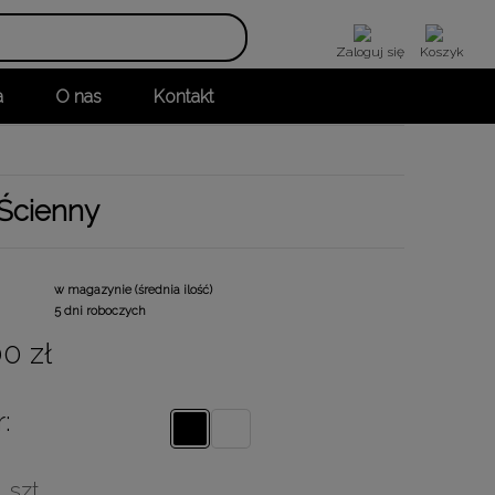
Zaloguj się
Koszyk
a
O nas
Kontakt
 Ścienny
w magazynie (średnia ilość)
5 dni roboczych
0 zł
:
szt.