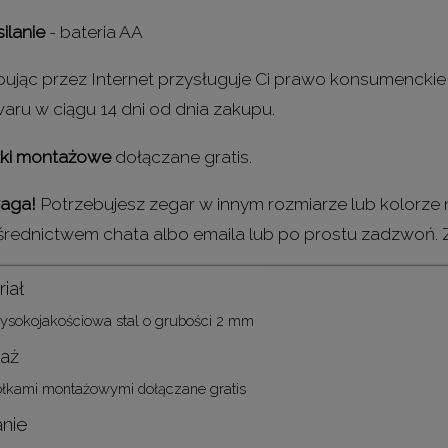
ilanie
- bateria AA
ując przez Internet przysługuje Ci prawo konsumencki
aru w ciągu 14 dni od dnia zakupu.
łki montażowe
dołączane gratis.
aga!
Potrzebujesz zegar w innym rozmiarze lub kolorze
średnictwem chata albo emaila lub po prostu zadzwoń.
iał
sokojakościowa stal o grubości 2 mm
aż
łkami montażowymi dołączane gratis
anie