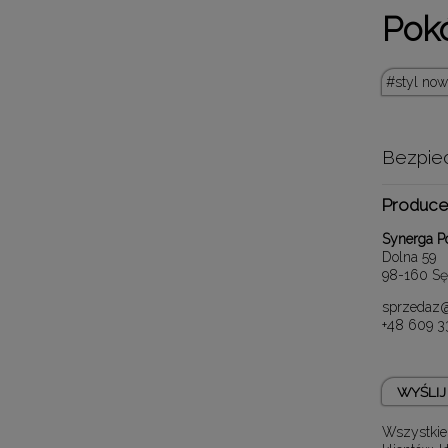
Pokó
styl no
Bezpie
Produce
Synerga Po
Dolna 59
98-160 Sę
sprzedaz@
+48 609 3
WYŚLIJ 
Wszystkie