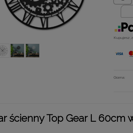
Kupujesz, al
Ocena:
ar ścienny
Top Gear
L
60cm
w