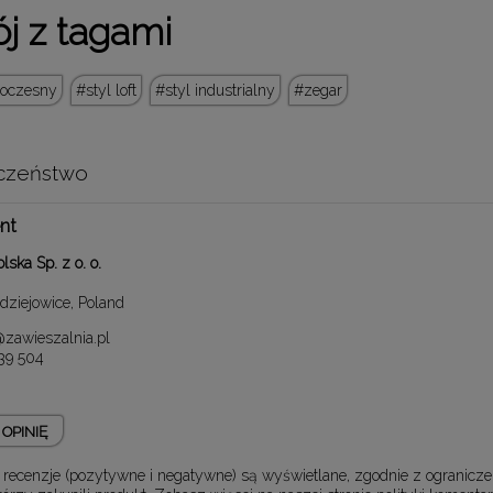
j z tagami
woczesny
styl loft
styl industrialny
zegar
czeństwo
nt
lska Sp. z o. o.
dziejowice, Poland
zawieszalnia.pl
39 504
OPINIĘ
 recenzje (pozytywne i negatywne) są wyświetlane, zgodnie z ogranicz