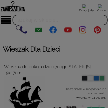
Zaloguj się
Koszyk
Wieszak Dla Dzieci
Wieszak do pokoju dziecięcego STATEK [S]
19x17cm
Dostępność:
w magazynie (na
wyczerpaniu)
Wysyłka w:
24 godziny