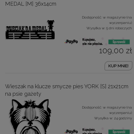
MEDAL [M] 36x14cm
Dostępność:
w magazynie (na
wyczerpaniu)
Wysyłka w:
5 dni roboczych
109,00 zł
KUP MNIE!
Wieszak na klucze smycze pies YORK [S] 21x21cm
na psie gażety
Dostępność:
w magazynie (na
wyczerpaniu)
Wysyłka w:
24 godziny