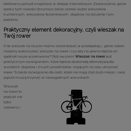
efektowny pomysł znajdziesz w sklepie internetowym Zawieszalnia, gdzie
oprócz tych nowości otrzymasz także szeroki wybór wieszaków
kuchennych, wieszaków łazienkowych, stojaków na biżuterię i tym
podobne.
Praktyczny element dekoracyjny, czyli wieszak na
Twój rower
O ile wieszak na klucze można zamontować w przedpokoju... gdzie zatem
możemy wykorzystać wieszak na rower i czy aby na pewno będzie on
spełniał nasze oczekiwania? Otóż owszem!
Wieszak na rower
jest
praktycznym rozwiązaniem, które będzie doskonałą alternatywą dla
wszelkich stojaków i innych przedmiotów, mających na celu utrzymać
rower. To także rozwiązanie dla osób, które nie mają zbyt dużo miejsc i swój
pojazd muszą trzymać w niewygodnych warunkach.
Wieszak
na rower to
produkt nie
tylko
zabawny i