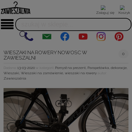
Zaloguj się
Koszyk
WIESZAKI NA ROWERY NOWOSC W
0
ZAWIESZALNI
Dodano:
13-03-2020
w kategorii:
Pomysł na prezent
,
Parapetówka
,
dekoracje
,
Wieszaki
,
Wieszaki na zamówienie
,
wieszaki na rowery
autor:
Zawieszalnia