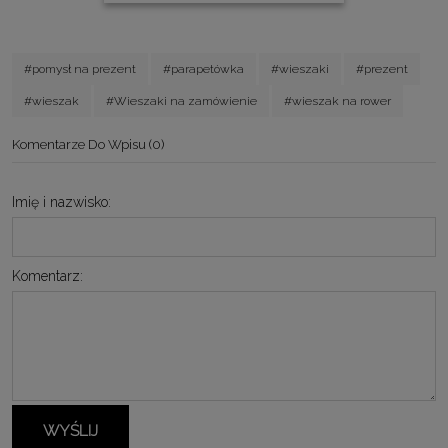
#pomysł na prezent
#parapetówka
#wieszaki
#prezent
#wieszak
#Wieszaki na zamówienie
#wieszak na rower
Komentarze Do Wpisu (0)
Imię i nazwisko:
Komentarz:
WYŚLIJ