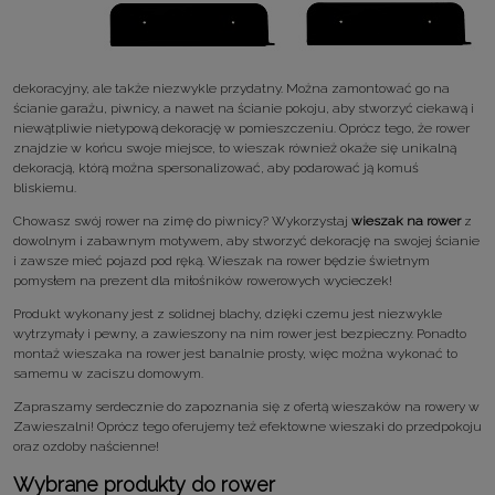
dekoracyjny, ale także niezwykle przydatny. Można zamontować go na
ścianie garażu, piwnicy, a nawet na ścianie pokoju, aby stworzyć ciekawą i
niewątpliwie nietypową dekorację w pomieszczeniu. Oprócz tego, że rower
znajdzie w końcu swoje miejsce, to wieszak również okaże się unikalną
dekoracją, którą można spersonalizować, aby podarować ją komuś
bliskiemu.
Chowasz swój rower na zimę do piwnicy? Wykorzystaj
wieszak na rower
z
dowolnym i zabawnym motywem, aby stworzyć dekorację na swojej ścianie
i zawsze mieć pojazd pod ręką. Wieszak na rower będzie świetnym
pomysłem na prezent dla miłośników rowerowych wycieczek!
Produkt wykonany jest z solidnej blachy, dzięki czemu jest niezwykle
wytrzymały i pewny, a zawieszony na nim rower jest bezpieczny. Ponadto
montaż wieszaka na rower jest banalnie prosty, więc można wykonać to
samemu w zaciszu domowym.
Zapraszamy serdecznie do zapoznania się z ofertą wieszaków na rowery w
Zawieszalni! Oprócz tego oferujemy też efektowne wieszaki do przedpokoju
oraz ozdoby naścienne!
Wybrane produkty do rower