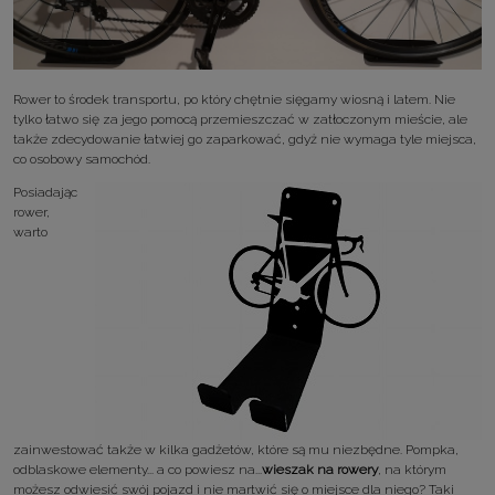
Rower to środek transportu, po który chętnie sięgamy wiosną i latem. Nie
tylko łatwo się za jego pomocą przemieszczać w zatłoczonym mieście, ale
także zdecydowanie łatwiej go zaparkować, gdyż nie wymaga tyle miejsca,
co osobowy samochód.
Posiadając
rower,
warto
zainwestować także w kilka gadżetów, które są mu niezbędne. Pompka,
odblaskowe elementy... a co powiesz na...
wieszak na rowery
, na którym
możesz odwiesić swój pojazd i nie martwić się o miejsce dla niego? Taki