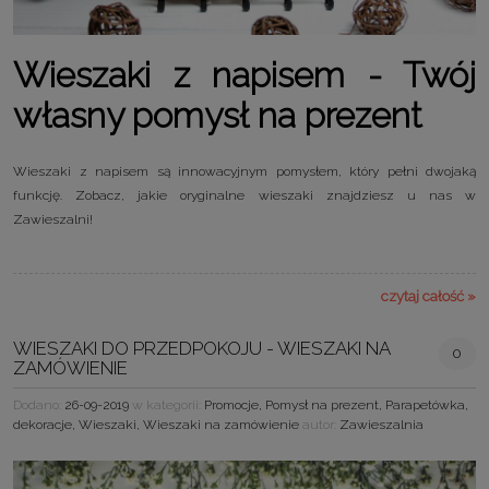
Wieszaki z napisem - Twój
własny pomysł na prezent
Wieszaki z napisem są innowacyjnym pomysłem, który pełni dwojaką
funkcję. Zobacz, jakie oryginalne wieszaki znajdziesz u nas w
Zawieszalni!
czytaj całość »
WIESZAKI DO PRZEDPOKOJU - WIESZAKI NA
0
ZAMÓWIENIE
Dodano:
26-09-2019
w kategorii:
Promocje
,
Pomysł na prezent
,
Parapetówka
,
dekoracje
,
Wieszaki
,
Wieszaki na zamówienie
autor:
Zawieszalnia