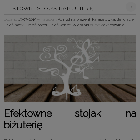
0
EFEKTOWNE STOJAKI NA BIŻUTERIĘ
Dodano:
19-07-2019
w kategorii:
Pomysł na prezent
,
Parapetówka
,
dekoracje
,
Dzień matki
,
Dzień babci
,
Dzień Kobiet
,
Wieszaki
autor:
Zawieszalnia
Efektowne stojaki na
biżuterię