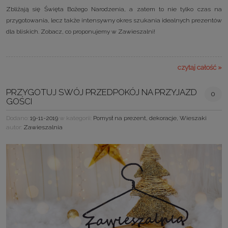
Zbliżają się Święta Bożego Narodzenia, a zatem to nie tylko czas na
przygotowania, lecz także intensywny okres szukania idealnych prezentów
dla bliskich. Zobacz, co proponujemy w Zawieszalni!
czytaj całość »
PRZYGOTUJ SWÓJ PRZEDPOKÓJ NA PRZYJAZD
0
GOŚCI
Dodano:
19-11-2019
w kategorii:
Pomysł na prezent
,
dekoracje
,
Wieszaki
autor:
Zawieszalnia