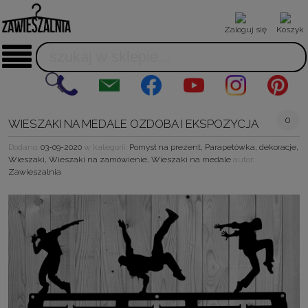
Zaloguj się
Koszyk
0
WIESZAKI NA MEDALE OZDOBA I EKSPOZYCJA
Dodano:
03-09-2020
w kategorii:
Pomysł na prezent
,
Parapetówka
,
dekoracje
,
Wieszaki
,
Wieszaki na zamówienie
,
Wieszaki na medale
autor:
Zawieszalnia