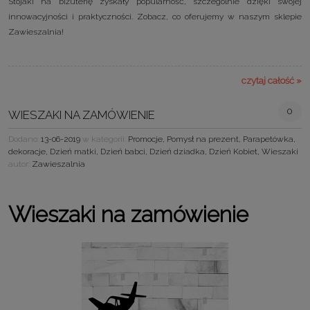
Stojaki na biżuterię zyskały popularność, szczególnie dzięki swojej
innowacyjności i praktyczności. Zobacz, co oferujemy w naszym sklepie
Zawieszalnia!
czytaj całość »
0
WIESZAKI NA ZAMÓWIENIE
Dodano:
13-06-2019
w kategorii:
Promocje
,
Pomysł na prezent
,
Parapetówka
,
dekoracje
,
Dzień matki
,
Dzień babci
,
Dzień dziadka
,
Dzień Kobiet
,
Wieszaki
autor:
Zawieszalnia
Wieszaki na zamówienie