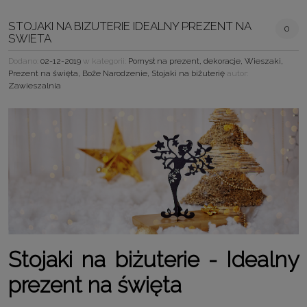
STOJAKI NA BIZUTERIE IDEALNY PREZENT NA
0
SWIETA
Dodano:
02-12-2019
w kategorii:
Pomysł na prezent
,
dekoracje
,
Wieszaki
,
Prezent na święta
,
Boże Narodzenie
,
Stojaki na biżuterię
autor:
Zawieszalnia
Stojaki na biżuterie - Idealny
prezent na święta