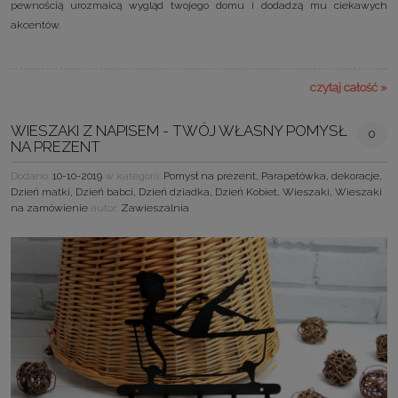
pewnością urozmaicą wygląd twojego domu i dodadzą mu ciekawych
akcentów.
czytaj całość »
WIESZAKI Z NAPISEM - TWÓJ WŁASNY POMYSŁ
0
NA PREZENT
Dodano:
10-10-2019
w kategorii:
Pomysł na prezent
,
Parapetówka
,
dekoracje
,
Dzień matki
,
Dzień babci
,
Dzień dziadka
,
Dzień Kobiet
,
Wieszaki
,
Wieszaki
na zamówienie
autor:
Zawieszalnia