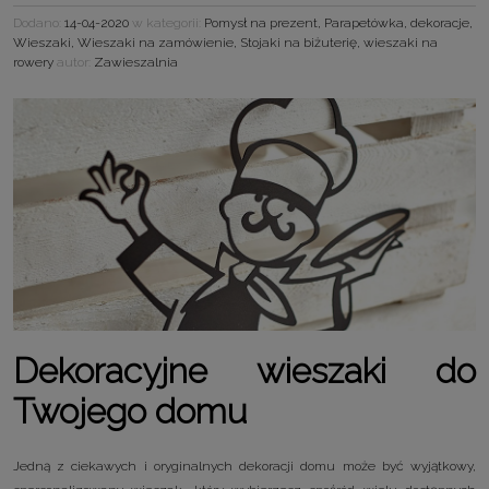
Dodano:
14-04-2020
w kategorii:
Pomysł na prezent
,
Parapetówka
,
dekoracje
,
Wieszaki
,
Wieszaki na zamówienie
,
Stojaki na biżuterię
,
wieszaki na
rowery
autor:
Zawieszalnia
Dekoracyjne wieszaki do
Twojego domu
Jedną z ciekawych i oryginalnych dekoracji domu może być wyjątkowy,