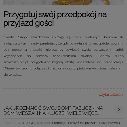
Przygotuj swój przedpokój na
przyjazd gości
Święta Bożego narodzenia zbliżają się coraz większymi krokami. W
związku z tym należy pamiętać , że gdy pojawią się u nas goście, powinni
bez problemu znaleźć miejsce by powiesić swoje płaszcze i kurtki.
Wychodząc na przeciw oczekiwaniom swoich klientów sklep
zawieszalnia.pl przygotował bogatą ofertę wieszaków do przedpokoju.
Wiemy jak trudno połączyć funkcjonalność z pięknym wyglądem, ale nam
się to udało.
czytaj całość »
JAK UROZMAICIĆ SWÓJ DOM? TABLICZKI NA
0
DOM, WIESZAKI NA KLUCZE I WIELE WIĘCEJ!
Dodano:
07-11-2019
w kategorii:
Promocje
,
Pomysł na prezent
,
Parapetówka
,