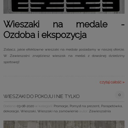
Wieszaki na medale -
Ozdoba i ekspozycja
Zobacz, jakie efektowne wieszaki na medale posiadamy w naszej ofercie.
W Zawieszalni znajdziesz wieszak na medal z dowolnej dziedziny
sportowej!
czytaj całość »
0
WIESZAKI DO POKOJU I NIE TYLKO
Dodano:
03-08-2020
w kategorii:
Promocje
,
Pomysł na prezent
,
Parapetówka
,
dekoracje
,
Wieszaki
,
Wieszaki na zamówienie
autor:
Zawieszalnia