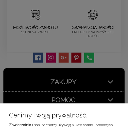
MOŻLIWOŚĆ ZWROTU
GWARANCJA JAKOŚCI
14 DNI NA ZWROT
PRODUKTY NAJWYŻSZEJ
JAKOŚCI
ZAKUPY
POMOC
Cenimy Twoją prywatność.
MOJE KONTO
Zawieszalnia
i nasi partnerzy używają plików cookie i podobnych