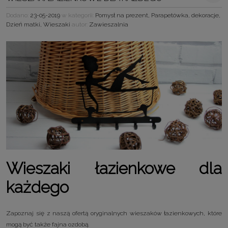
Dodano:
23-05-2019
w kategorii:
Pomysł na prezent
,
Parapetówka
,
dekoracje
,
Dzień matki
,
Wieszaki
autor:
Zawieszalnia
Wieszaki łazienkowe dla
każdego
Zapoznaj się z naszą ofertą oryginalnych wieszaków łazienkowych, które
mogą być także fajna ozdobą.