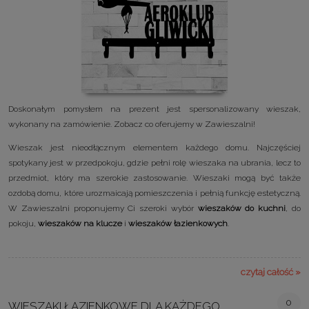
Doskonałym pomysłem na prezent jest spersonalizowany wieszak,
wykonany na zamówienie. Zobacz co oferujemy w Zawieszalni!
Wieszak jest nieodłącznym elementem każdego domu. Najczęściej
spotykany jest w przedpokoju, gdzie pełni rolę wieszaka na ubrania, lecz to
przedmiot, który ma szerokie zastosowanie. Wieszaki mogą być także
ozdobą domu, które urozmaicają pomieszczenia i pełnią funkcję estetyczną.
W Zawieszalni proponujemy Ci szeroki wybór
wieszaków do kuchni
, do
pokoju,
wieszaków na klucze
i
wieszaków łazienkowych
.
czytaj całość »
0
WIESZAKI ŁAZIENKOWE DLA KAŻDEGO