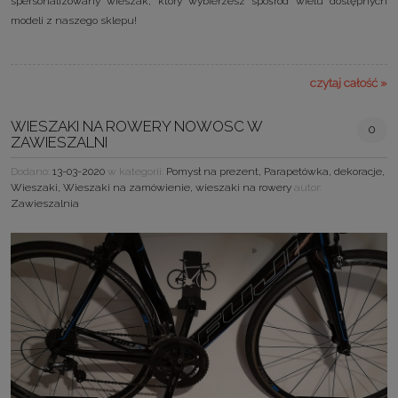
spersonalizowany wieszak, który wybierzesz spośród wielu dostępnych
modeli z naszego sklepu!
czytaj całość »
WIESZAKI NA ROWERY NOWOSC W
0
ZAWIESZALNI
Dodano:
13-03-2020
w kategorii:
Pomysł na prezent
,
Parapetówka
,
dekoracje
,
Wieszaki
,
Wieszaki na zamówienie
,
wieszaki na rowery
autor:
Zawieszalnia