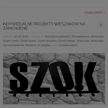
czytaj całość »
INDYWIDUALNE PROJEKTY WIESZAKOW NA
0
ZAMOWIENIE
Dodano:
01-07-2020
w kategorii:
Pomysł na prezent
,
Parapetówka
,
dekoracje
,
Dzień matki
,
Dzień babci
,
Dzień dziadka
,
Dzień Kobiet
,
Wieszaki
,
Wieszaki
na zamówienie
,
Prezent na święta
autor:
Zawieszalnia