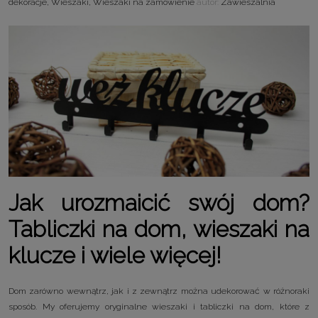
dekoracje
,
Wieszaki
,
Wieszaki na zamówienie
autor:
Zawieszalnia
Jak urozmaicić swój dom?
Tabliczki na dom, wieszaki na
klucze i wiele więcej!
Dom zarówno wewnątrz, jak i z zewnątrz można udekorować w różnoraki
sposób. My oferujemy oryginalne wieszaki i tabliczki na dom, które z