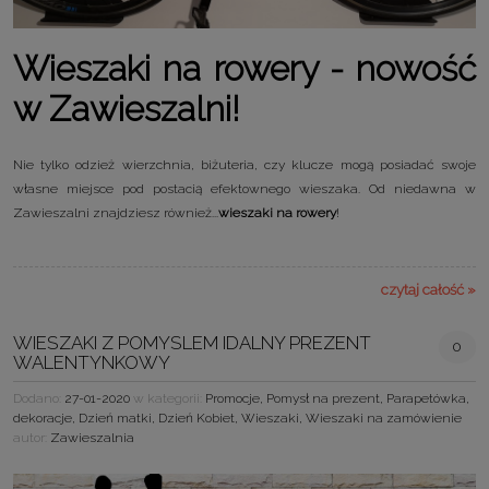
Wieszaki na rowery - nowość
w Zawieszalni!
Nie tylko odzież wierzchnia, biżuteria, czy klucze mogą posiadać swoje
własne miejsce pod postacią efektownego wieszaka. Od niedawna w
Zawieszalni znajdziesz również...
wieszaki na rowery
!
czytaj całość »
WIESZAKI Z POMYSLEM IDALNY PREZENT
0
WALENTYNKOWY
Dodano:
27-01-2020
w kategorii:
Promocje
,
Pomysł na prezent
,
Parapetówka
,
dekoracje
,
Dzień matki
,
Dzień Kobiet
,
Wieszaki
,
Wieszaki na zamówienie
autor:
Zawieszalnia